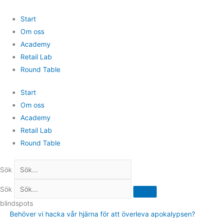
Hoppa
till
Start
innehåll
Om oss
Academy
Retail Lab
Round Table
Start
Om oss
Academy
Retail Lab
Round Table
Sök
Sök
blindspots
Behöver vi hacka vår hjärna för att överleva apokalypsen?