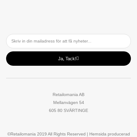
Email
Ja, Tack!
Retailomania AB
Mellanvägen 54
605 80 SVÄRTINGE
©Retailomania 2019 All Rights Reserved | Hemsida producerad