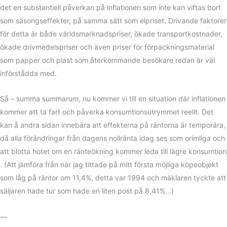
det en substantiell påverkan på inflationen som inte kan viftas bort
som säsongseffekter, på samma sätt som elpriset. Drivande faktorer
för detta är både världsmarknadspriser, ökade transportkostnader,
ökade drivmedelspriser och även priser för förpackningsmaterial
som papper och plast som återkommande besökare redan är väl
införstådda med.
Så – summa summarum, nu kommer vi till en situation där inflationen
kommer att ta fart och påverka konsumtionsutrymmet reellt. Det
kan å andra sidan innebära att effekterna på räntorna är temporära,
då alla förändringar från dagens nollränta idag ses som orimliga och
att blotta hotet om en ränteökning kommer leda till lägre konsumtion
. (Att jämföra från när jag tittade på mitt första möjliga köpeobjekt
som låg på räntor om 11,4%, detta var 1994 och mäklaren tyckte att
säljaren hade tur som hade en liten post på 8,41%…)
—