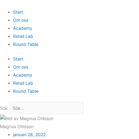
Hoppa
till
Start
innehåll
Om oss
Academy
Retail Lab
Round Table
Start
Om oss
Academy
Retail Lab
Round Table
Sök
Magnus Ohlsson
januari 28, 2022