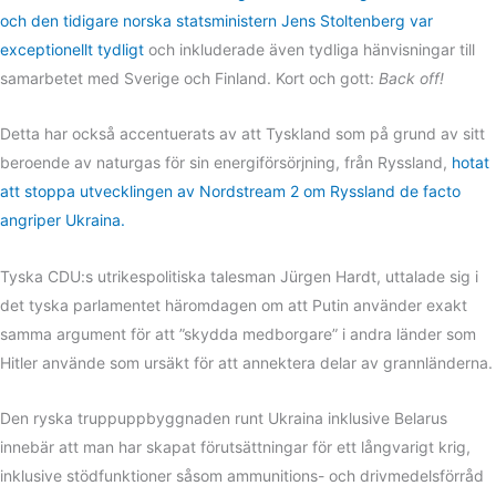
och den tidigare norska statsministern Jens Stoltenberg var
exceptionellt tydligt
och inkluderade även tydliga hänvisningar till
samarbetet med Sverige och Finland. Kort och gott:
Back off!
Detta har också accentuerats av att Tyskland som på grund av sitt
beroende av naturgas för sin energiförsörjning, från Ryssland,
hotat
att stoppa utvecklingen av Nordstream 2 om Ryssland de facto
angriper Ukraina.
Tyska CDU:s utrikespolitiska talesman Jürgen Hardt, uttalade sig i
det tyska parlamentet häromdagen om att Putin använder exakt
samma argument för att ”skydda medborgare” i andra länder som
Hitler använde som ursäkt för att annektera delar av grannländerna.
Den ryska truppuppbyggnaden runt Ukraina inklusive Belarus
innebär att man har skapat förutsättningar för ett långvarigt krig,
inklusive stödfunktioner såsom ammunitions- och drivmedelsförråd