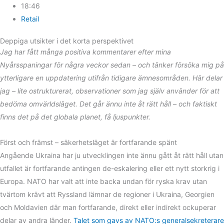
18:46
Retail
Deppiga utsikter i det korta perspektivet
Jag har fått många positiva kommentarer efter mina
Nyårsspaningar för några veckor sedan – och tänker försöka mig på
ytterligare en
uppdatering utifrån tidigare ämnesområden. Här delar
jag – lite ostrukturerat, observationer som jag själv använder för att
bedöma omvärldsläget. Det går ännu inte åt rätt håll – och faktiskt
finns det på det globala planet, få ljuspunkter.
Först och främst – säkerhetsläget är fortfarande spänt
Angående Ukraina har ju utvecklingen inte ännu gått åt rätt håll utan
utfallet är fortfarande antingen de-eskalering eller ett nytt storkrig i
Europa. NATO har valt att inte backa undan för ryska krav utan
tvärtom krävt att Ryssland lämnar de regioner i Ukraina, Georgien
och Moldavien där man fortfarande, direkt eller indirekt ockuperar
delar av andra länder.
Talet som gavs av NATO:s generalsekreterare