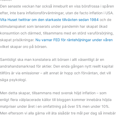
Den senaste veckan har också inneburit en viss börsfrossa i spåren
efter, inte bara inflationsförväntningar, utan de facto inflation i USA.
Vita Huset twittrar om den starkaste tillväxten sedan 1984
och de
stimulanspaket som lanserats under pandemin har skapat ökad
konsumtion och därmed, tillsammans med en störd varuförsörjning,
skapat prisökningar.
Nu varnar FED för räntehöjningar under våren
vilket skapar oro på börsen.
Samtidigt ska man konstatera att börsen i allt väsentligt är en
andrahandsmarknad för aktier. Den enda gången nytt reellt kapital
tillförs är via emissioner – allt annat är hopp och förväntan, det vill
säga psykologi.
Men detta skapar, tillsammans med svensk höjd inflation – som
enligt flera välplacerade källor till bloggen kommer innebära höjda
matpriser under året i en omfattning på över 5% men under 10%.
Men eftersom vi alla gärna vill äta sisådär tre mål per dag så innebär