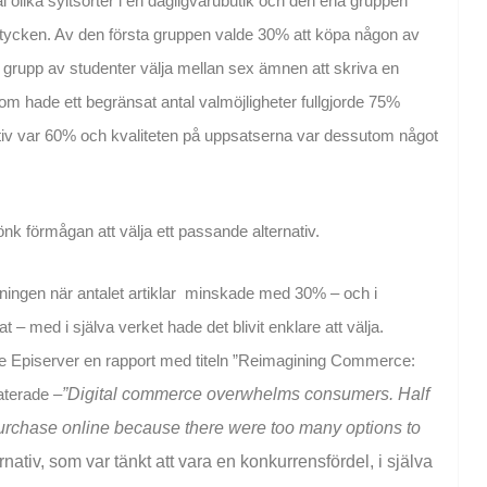
al olika syltsorter i en dagligvarubutik och den ena gruppen
tycken. Av den första gruppen valde 30% att köpa någon av
 grupp av studenter välja mellan sex ämnen att skriva en
om hade ett begränsat antal valmöjligheter fullgjorde 75%
ativ var 60% och kvaliteten på uppsatserna var dessutom något
jönk förmågan att välja ett passande alternativ.
ljningen när antalet artiklar minskade med 30% – och i
 – med i själva verket hade det blivit enklare att välja.
te Episerver en rapport med titeln ”Reimagining Commerce:
aterade –
”Digital commerce overwhelms consumers. Half
purchase online because there were too many options to
nativ, som var tänkt att vara en konkurrensfördel, i själva