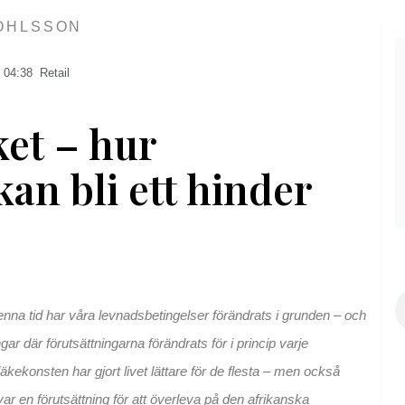
OHLSSON
04:38
Retail
ket – hur
an bli ett hinder
S
nna tid har våra levnadsbetingelser förändrats i grunden – och
r där förutsättningarna förändrats för i princip varje
äkekonsten har gjort livet lättare för de flesta – men också
r en förutsättning för att överleva på den afrikanska