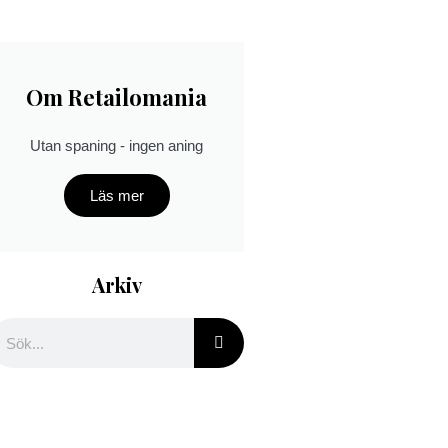
Om Retailomania
Utan spaning - ingen aning
Läs mer
Arkiv
ök