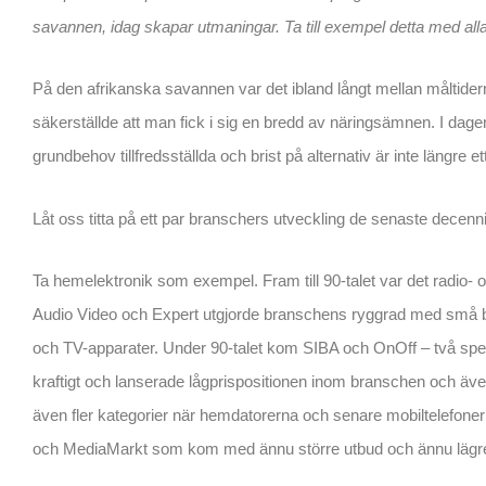
savannen, idag skapar utmaningar. Ta till exempel detta med all
På den afrikanska savannen var det ibland långt mellan måltider
säkerställde att man fick i sig en bredd av näringsämnen. I dagen
grundbehov tillfredsställda och brist på alternativ är inte längre 
Låt oss titta på ett par branschers utveckling de senaste decenn
Ta hemelektronik som exempel. Fram till 90-talet var det radio
Audio Video och Expert utgjorde branschens ryggrad med små bu
och TV-apparater. Under 90-talet kom SIBA och OnOff – två spe
kraftigt och lanserade lågprispositionen inom branschen och äv
även fler kategorier när hemdatorerna och senare mobiltelefoner
och MediaMarkt som kom med ännu större utbud och ännu lägre 