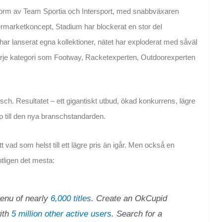
 form av Team Sportia och Intersport, med snabbväxaren
rmarketkoncept, Stadium har blockerat en stor del
r lanserat egna kollektioner, nätet har exploderat med såväl
rje kategori som Footway, Racketexperten, Outdoorexperten
nsch. Resultatet – ett gigantiskt utbud, ökad konkurrens, lägre
p till den nya branschstandarden.
t vad som helst till ett lägre pris än igår. Men också en
ntligen det mesta:
menu of nearly
6,000 titles
. Create an OkCupid
ith
5 million other active users
. Search for a