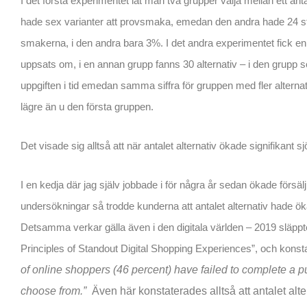
I det första experimentet lät man två grupper välja mellan ett ant
hade sex varianter att provsmaka, emedan den andra hade 24 s
smakerna, i den andra bara 3%. I det andra experimentet fick en
uppsats om, i en annan grupp fanns 30 alternativ – i den grupp s
uppgiften i tid emedan samma siffra för gruppen med fler altern
lägre än u den första gruppen.
Det visade sig alltså att när antalet alternativ ökade signifikant s
I en kedja där jag själv jobbade i för några år sedan ökade försä
undersökningar så trodde kunderna att antalet alternativ hade ökat
Detsamma verkar gälla även i den digitala världen – 2019 släpp
Principles of Standout Digital Shopping Experiences”, och konst
of online shoppers (46 percent) have failed to complete a 
choose from.”
Även här konstaterades alltså att antalet alter