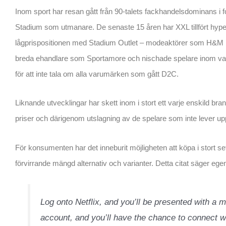
Inom sport har resan gått från 90-talets fackhandelsdominans i
Stadium som utmanare. De senaste 15 åren har XXL tillfört hype
lågprispositionen med Stadium Outlet – modeaktörer som H&M ha
breda ehandlare som Sportamore och nischade spelare inom va
för att inte tala om alla varumärken som gått D2C.
Liknande utvecklingar har skett inom i stort ett varje enskild bra
priser och därigenom utslagning av de spelare som inte lever up
För konsumenten har det inneburit möjligheten att köpa i stort set
förvirrande mängd alternativ och varianter. Detta citat säger ege
Log onto Netflix, and you’ll be presented with a 
account, and you’ll have the chance to connect w