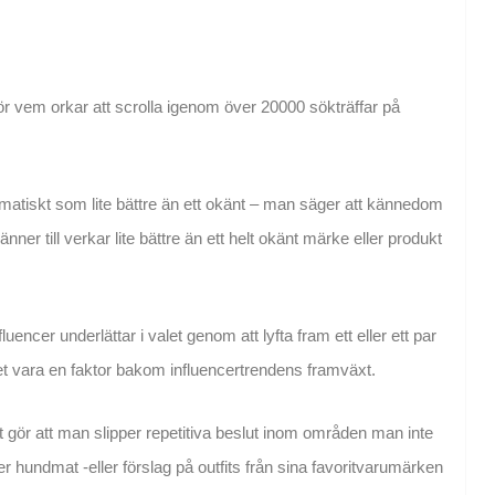
 för vem orkar att scrolla igenom över 20000 sökträffar på
atiskt som lite bättre än ett okänt – man säger att kännedom
nner till verkar lite bättre än ett helt okänt märke eller produkt
uencer underlättar i valet genom att lyfta fram ett eller ett par
det vara en faktor bakom influencertrendens framväxt.
 gör att man slipper repetitiva beslut inom områden man inte
ler hundmat -eller förslag på outfits från sina favoritvarumärken