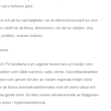
a val vi behöver göra.
na och att ha valmöjligheter var en eftersträvansvärd lyx som
s värld har de flesta, åtminstone i vår del av världen, sina
ett problem, snarare tvärtom.
ierna:
- och TV-handlarna som utgjorde branschen och kedjor som
tiker som sålde kameror, radio, stereo, kassettbandspelare
lare som genom förvärv av mindre regionala kedjor växte
en de första stormarknadsformaten med ett större utbud och
na gjorde entré. De blev senare utkonkurrerade av Elgiganten
priser i hypermarketformat.