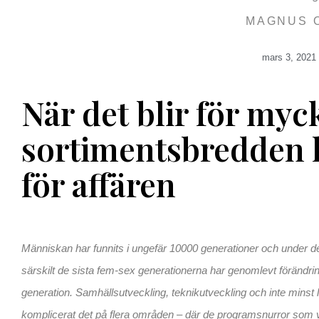
MAGNUS 
mars 3, 2021
När det blir för myc
sortimentsbredden k
för affären
Människan har funnits i ungefär 10000 generationer och under de
särskilt de sista fem-sex generationerna har genomlevt förändringa
generation. Samhällsutveckling, teknikutveckling och inte minst l
komplicerat det på flera områden – där de programsnurror som va