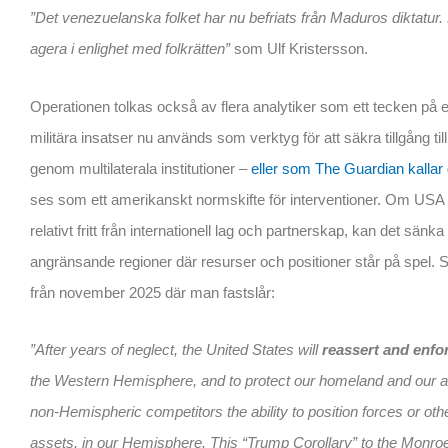
”Det venezuelanska folket har nu befriats från Maduros diktatur. 
agera i enlighet med folkrätten”
som Ulf Kristersson.
Operationen tolkas också av flera analytiker som ett tecken på e
militära insatser nu används som verktyg för att säkra tillgång til
genom multilaterala institutioner –
eller som The Guardian kallar 
ses som ett amerikanskt normskifte för interventioner. Om USA bl
relativt fritt från internationell lag och partnerskap, kan det sänk
angränsande regioner där resurser och positioner står på spel. S
från november 2025 där man fastslår:
”After years of neglect, the United States will
reassert and enfo
the Western Hemisphere, and to protect our homeland and our a
non-Hemispheric competitors the ability to position forces or other
assets, in our Hemisphere. This “Trump Corollary” to the Monro