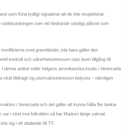
ssland som Kina tydligt signalerar att de inte respekterar
de världsordningen som ett hindrande västligt påfund som
 konflikterna med grannländer, inte bara gäller den
oriell kontroll och säkerhetsintressen utan även tillgång till
ar. I denna artikel ställs helgens amerikanska insats i Venezuela
 skäl tilldragit sig stormaktsintressen belyses – nämligen
 makten i Venezuela och det gäller att kunna hålla fler tankar
 var i strid mot folkrätten så har Maduro länge saknat
e sig i ett uttalande till TT: