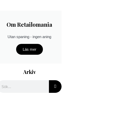
Om Retailomania
Utan spaning - ingen aning
Läs mer
Arkiv
ök