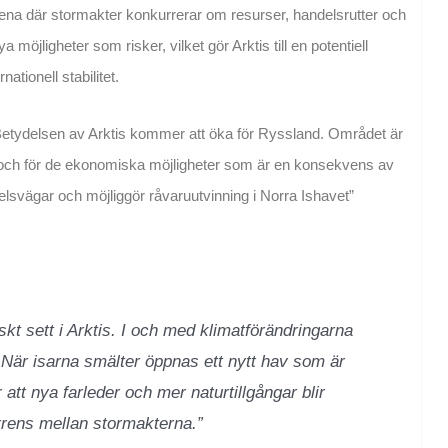
isk arena där stormakter konkurrerar om resurser, handelsrutter och
möjligheter som risker, vilket gör Arktis till en potentiell
ationell stabilitet.
etydelsen av Arktis kommer att öka för Ryssland. Området är
 och för de ekonomiska möjligheter som är en konsekvens av
svägar och möjliggör råvaruutvinning i Norra Ishavet”
skt sett i Arktis. I och med klimatförändringarna
e. När isarna smälter öppnas ett nytt hav som är
tt nya farleder och mer naturtillgångar blir
kurrens mellan stormakterna.”