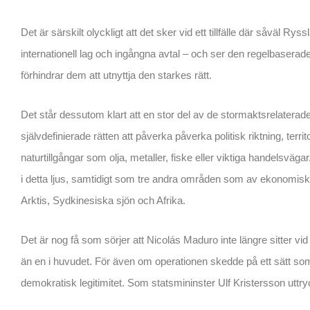
Det är särskilt olyckligt att det sker vid ett tillfälle där såväl Ry
internationell lag och ingångna avtal – och ser den regelbasera
förhindrar dem att utnyttja den starkes rätt.
Det står dessutom klart att en stor del av de stormaktsrelaterade
självdefinierade rätten att påverka påverka politisk riktning, territ
naturtillgångar som olja, metaller, fiske eller viktiga handelsväg
i detta ljus, samtidigt som tre andra områden som av ekonomiska
Arktis, Sydkinesiska sjön och Afrika.
Det är nog få som sörjer att Nicolás Maduro inte längre sitter vid
än en i huvudet. För även om operationen skedde på ett sätt som
demokratisk legitimitet. Som statsmininster Ulf Kristersson uttryckt