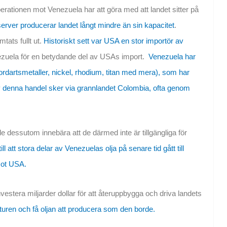
erationen mot Venezuela har att göra med att landet sitter på
erver producerar landet långt mindre än sin kapacitet
.
tats fullt ut.
Historiskt sett var USA en stor importör av
ezuela för en betydande del av USAs import.
Venezuela har
ordartsmetaller, nickel, rhodium, titan med mera), som har
l av denna handel sker via grannlandet Colombia, ofta genom
lle dessutom innebära att de därmed inte är tillgängliga för
l att stora delar av Venezuelas olja på senare tid gått till
 mot USA.
estera miljarder dollar för att återuppbygga och driva landets
ukturen och få oljan att producera som den borde.