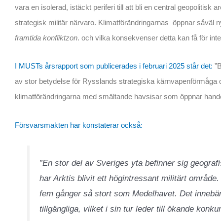
vara en isolerad, istäckt periferi till att bli en central geopolit
strategisk militär närvaro. Klimatförändringarnas öppnar såväl nya 
framtida konfliktzon
. och vilka konsekvenser detta kan få för intern
I MUSTs årsrapport som publicerades i februari 2025 står det:
”B
av stor betydelse för Rysslands strategiska kärnvapenförmåga
klimatförändringarna med smältande havsisar som öppnar handel
Försvarsmakten har konstaterar också:
”En stor del av Sveriges yta befinner sig geografi
har Arktis blivit ett högintressant militärt områd
fem gånger så stort som Medelhavet. Det innebär a
tillgängliga, vilket i sin tur leder till ökande kon