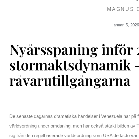
MAGNUS 
januari 5, 202
Nyårsspaning inför 2
stormaktsdynamik
råvarutillgångarna
De senaste dagarnas dramatiska händelser i Venezuela har på flera
världsordning under omdaning, men har också stärkt bilden av 
sig från den regelbaserade världsordning som USA de facto var 