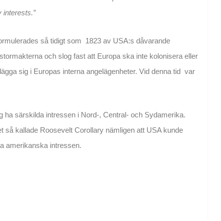
 interests.”
 formulerades så tidigt som 1823 av USA:s dåvarande
tormakterna och slog fast att Europa ska inte kolonisera eller
lägga sig i Europas interna angelägenheter. Vid denna tid var
 ha särskilda intressen i Nord-, Central- och Sydamerika.
 det så kallade Roosevelt Corollary nämligen att USA kunde
ota amerikanska intressen.