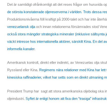
Det är samtidigt ofrånkomligt att det reses frågor om huruvida op
de största konstaterade oljereserverna i världen
.
Trots dessa res
Produktionsnivåerna föll kraftigt på 2000-talet och har inte återhäm
venezuelansk olja
och innan relationerna försämrades stod Ven
också stora mängder strategiska mineraler (inklusive sällsynta j
väckt intresse hos internationella aktörer, särskilt Kina. En de
informella kanaler
.
Amerikansk kontroll, direkt eller indirekt, av Venezuelas olja sku
Ryssland eller Kina.
Regimens nära relationer med Kina har lett til
kinesiska raffinaderier, vilket har setts som en direkt utmaning
President Trump har sagt att stora amerikanska oljebolag ska inv
oljeindustri.
Syftet är enligt honom att fixa den “trasiga” infrastr