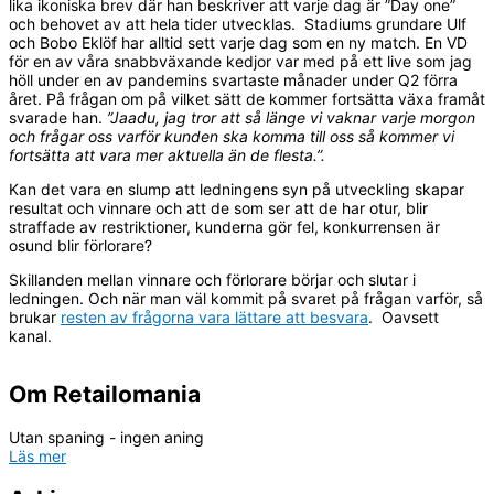
lika ikoniska brev där han beskriver att varje dag är ”Day one”
och behovet av att hela tider utvecklas. Stadiums grundare Ulf
och Bobo Eklöf har alltid sett varje dag som en ny match. En VD
för en av våra snabbväxande kedjor var med på ett live som jag
höll under en av pandemins svartaste månader under Q2 förra
året. På frågan om på vilket sätt de kommer fortsätta växa framåt
svarade han.
”Jaadu, jag tror att så länge vi vaknar varje morgon
och frågar oss varför kunden ska komma till oss så kommer vi
fortsätta att vara mer aktuella än de flesta.”.
Kan det vara en slump att ledningens syn på utveckling skapar
resultat och vinnare och att de som ser att de har otur, blir
straffade av restriktioner, kunderna gör fel, konkurrensen är
osund blir förlorare?
Skillanden mellan vinnare och förlorare börjar och slutar i
ledningen. Och när man väl kommit på svaret på frågan varför, så
brukar
resten av frågorna vara lättare att besvara
. Oavsett
kanal.
Om Retailomania
Utan spaning - ingen aning
Läs mer