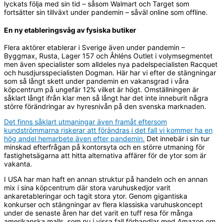
lyckats följa med sin tid – såsom Walmart och Target som
fortsätter sin tillväxt under pandemin – såväl online som offline.
En ny etableringsvåg av fysiska butiker
Flera aktörer etablerar i Sverige även under pandemin –
Byggmax, Rusta, Lager 157 och Åhléns Outlet i volymsegmentet
men även specialister som alldeles nya padelspecialisten Racquet
och husdjursspecialisten Dogman. Här har vi efter de stängningar
som så långt skett under pandemin en vakansgrad i våra
köpcentrum på ungefär 12% vilket är högt. Omställningen är
såklart långt ifrån klar men så långt har det inte inneburit några
större förändringar av hyresnivån på den svenska marknaden.
Det finns såklart utmaningar även framåt eftersom
kundströmmarna riskerar att förändras i det fall vi kommer ha en
hög andel hemarbete även efter pandemin.
Det innebär i sin tur
minskad efterfrågan på kontorsyta och en större utmaning för
fastighetsägarna att hitta alternativa affärer för de ytor som är
vakanta.
I USA har man haft en annan struktur på handeln och en annan
mix i sina köpcentrum där stora varuhuskedjor varit
ankaretableringar och tagit stora ytor. Genom gigantiska
konkurser och stängningar av flera klassiska varuhuskoncept
under de senaste åren har det varit en tuff resa för många
amerikanska malls, som nu i vissa fall förhandlar med Amazon om