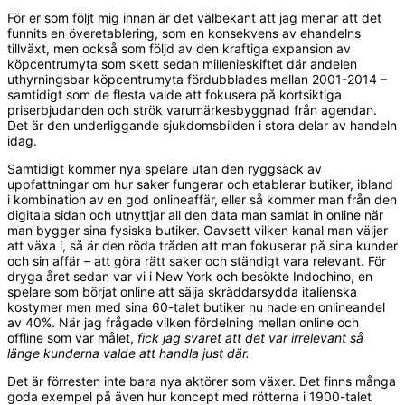
För er som följt mig innan är det välbekant att jag menar att det
funnits en överetablering, som en konsekvens av ehandelns
tillväxt, men också som följd av den kraftiga expansion av
köpcentrumyta som skett sedan millenieskiftet där andelen
uthyrningsbar köpcentrumyta fördubblades mellan 2001-2014 –
samtidigt som de flesta valde att fokusera på kortsiktiga
priserbjudanden och strök varumärkesbyggnad från agendan.
Det är den underliggande sjukdomsbilden i stora delar av handeln
idag.
Samtidigt kommer nya spelare utan den ryggsäck av
uppfattningar om hur saker fungerar och etablerar butiker, ibland
i kombination av en god onlineaffär, eller så kommer man från den
digitala sidan och utnyttjar all den data man samlat in online när
man bygger sina fysiska butiker. Oavsett vilken kanal man väljer
att växa i, så är den röda tråden att man fokuserar på sina kunder
och sin affär – att göra rätt saker och ständigt vara relevant. För
dryga året sedan var vi i New York och besökte Indochino, en
spelare som börjat online att sälja skräddarsydda italienska
kostymer men med sina 60-talet butiker nu hade en onlineandel
av 40%. När jag frågade vilken fördelning mellan online och
offline som var målet,
fick jag svaret att det var irrelevant så
länge kunderna valde att handla just där.
Det är förresten inte bara nya aktörer som växer. Det finns många
goda exempel på även hur koncept med rötterna i 1900-talet