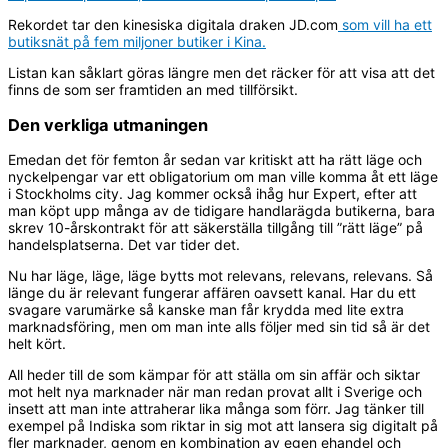
Rekordet tar den kinesiska digitala draken JD.com
som vill ha ett
butiksnät på fem miljoner butiker i Kina.
Listan kan såklart göras längre men det räcker för att visa att det
finns de som ser framtiden an med tillförsikt.
Den verkliga utmaningen
Emedan det för femton år sedan var kritiskt att ha rätt läge och
nyckelpengar var ett obligatorium om man ville komma åt ett läge
i Stockholms city. Jag kommer också ihåg hur Expert, efter att
man köpt upp många av de tidigare handlarägda butikerna, bara
skrev 10-årskontrakt för att säkerställa tillgång till ”rätt läge” på
handelsplatserna. Det var tider det.
Nu har läge, läge, läge bytts mot relevans, relevans, relevans. Så
länge du är relevant fungerar affären oavsett kanal. Har du ett
svagare varumärke så kanske man får krydda med lite extra
marknadsföring, men om man inte alls följer med sin tid så är det
helt kört.
All heder till de som kämpar för att ställa om sin affär och siktar
mot helt nya marknader när man redan provat allt i Sverige och
insett att man inte attraherar lika många som förr. Jag tänker till
exempel på Indiska som riktar in sig mot att lansera sig digitalt på
fler marknader, genom en kombination av egen ehandel och