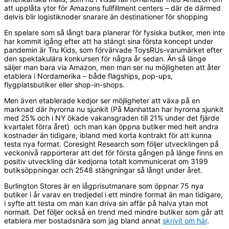
att upplåta ytor för Amazons fullfillment centers – där de därmed
delvis blir logistiknoder snarare än destinationer för shopping
En spelare som så långt bara planerar för fysiska butiker, men inte
har kommit igång efter att ha stängt sina första koncept under
pandemin är Tru Kids, som förvärvade ToysRUs-varumärket efter
den spektakulära konkursen för några år sedan. Än så länge
säljer man bara via Amazon, men man ser nu möjligheten att åter
etablera i Nordamerika – både flagships, pop-ups,
flygplatsbutiker eller shop-in-shops.
Men även etablerade kedjor ser möjligheter att växa på en
marknad där hyrorna nu sjunkit (På Manhattan har hyrorna sjunkit
med 25% och i NY ökade vakansgraden till 21% under det fjärde
kvartalet förra året) och man kan öppna butiker med helt andra
kostnader än tidigare, ibland med korta kontrakt för att kunna
testa nya format. Coresight Research som följer utvecklingen på
veckonivå rapporterar att det för första gången på länge finns en
positiv utveckling där kedjorna totalt kommunicerat om 3199
butiksöppningar och 2548 stängningar så långt under året.
Burlington Stores är en lågprisutmanare som öppnar 75 nya
butiker i år varav en tredjedel i ett mindre format än man tidigare,
i syfte att testa om man kan driva sin affär på halva ytan mot
normalt. Det följer också en trend med mindre butiker som går att
etablera mer bostadsnära som jag bland annat
skrivit om här
.