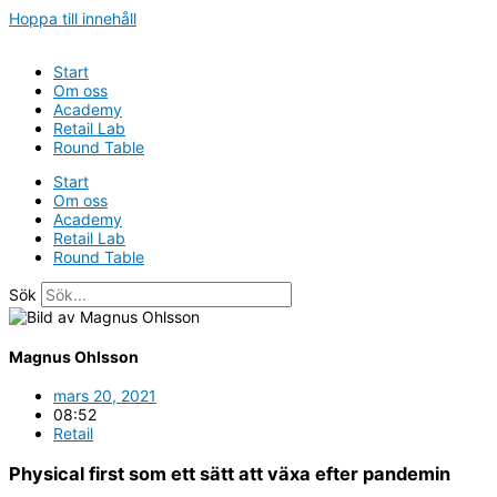
Hoppa till innehåll
Start
Om oss
Academy
Retail Lab
Round Table
Start
Om oss
Academy
Retail Lab
Round Table
Sök
Magnus Ohlsson
mars 20, 2021
08:52
Retail
Physical first som ett sätt att växa efter pandemin