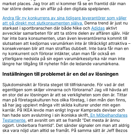
market places. Jag tror att vi kommer få se en framtid där man
har större delen av sin affär på den digitala spelplanen.
Andra får ny konkurrens av sina tidigare leverantörer som väljer
att gå direkt mot slutkonsumenten själva.
Denna trend är just nu
starkast i sportbranschen där både Nike och
Adidas
aktivt
avvecklar samarbeten för att ta större delen av affären själv. Här
har inte bara konsumenten, utan även leverantörerna kommit till
slutsatsen att kedjornas varumärken inte är tillräckligt attraktiva –
konsekvensen blir att man straffas dubbelt. Inte bara får man en
ny konkurrent och förlorar intäkter, utan man får också en
ytterligare nedsida på sin egen varumärkesstyrka när man inte
längre har tillgång till nyheter från de ledande varumärkena.
Inställningen till problemet är en del av lösningen
Sjukdomsinsikt är första steget till tillfrisknande. För vad är det
egentligen som skiljer vinnarna och förlorarna? Jag vill hävda att
en stor del av lösningen är att se verkligheten som den är. Tittar
man på företagskulturen hos olika företag, i den mån den finns,
så har jag upplevt många vitt skilda kulturer under min egen
karriär. På IKEA levde man enligt Ingvar Kamprads deviser och
han hade som avslutning i sin ikoniska skrift,
En Möbelhandlares
Testamente
, ett avsnitt om att se framåt ”Det mesta är ännu
ogjort. Underbara framtid”. Det sänder signaler om man att aldrig
ska vara nöjd utan alltid se framåt. På samma sätt är Jeff Bezos