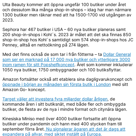
Ulta Beauty kommer att öppna ungefär 100 butiker under året
och dessutom lika många shop-in-shops – idag har man närmare
1300 butiker men räknar med att ha 1500-1700 vid utgången av
2023.
Sephora har 467 butiker i USA – 60 nya butiker planeras samt
200 shop-in-shops i Kohl´s. 2023 är målet att det ska finnas 850
shop-in-shop hos Kohl´s samtidigt som 574 shop-in-shops hos JC
Penney, alltså en nettoökning på 274 lägen.
Med det finns också de som tar i från fötterna – ta
Dollar General
som ser en marknad på 17 000 nya butiker och ytterligare 3000
inom ramen för sitt Popshelfkoncept
. Året som kommer inkluderar
1050 nya butiker, 1750 ombyggnader och 100 butiksflyttar.
Amazon fortsätter också att etablera sina dagligvarukoncept och
öppnade i början av månaden sin första butik i London
med sitt
Amazon Go- koncept.
Target väljer att investera fyra miljarder dollar årligen
, de
kommande åren i sitt butiksnät, med både fler och ombyggda
butiker, de flesta av de nya i mindre format och citynära lägen.
Kinesiska Miniso med över 4000 butiker fortsatte att öppna
butiker under pandemin och hann med 400 stycken fram till
september förra året.
Nu signalerar ägaren att det är dags att
expandera på allvar, med siktet inställt på Europa.