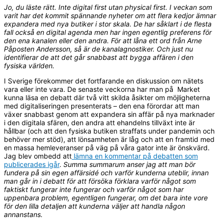
Jo, du läste rätt. Inte digital first utan physical first. I veckan som
varit har det kommit spännande nyheter om att flera kedjor ämnar
expandera med nya butiker i stor skala. De har såklart i de flesta
fall också en digital agenda men har ingen egentlig preferens för
den ena kanalen eller den andra. För att låna ett ord från Arne
Påposten Andersson, så är de kanalagnostiker. Och just nu
identifierar de att det går snabbast att bygga affären i den
fysiska världen.
I Sverige förekommer det fortfarande en diskussion om nätets
vara eller inte vara. De senaste veckorna har man på Market
kunna läsa en debatt där två vitt skilda åsikter om möjligheterna
med digitaliseringen presenterats – den ena förordar att man
växer snabbast genom att expandera sin affär på nya marknader
i den digitala sfären, den andra att ehandelns tillväxt inte är
hållbar (och att den fysiska butiken straffats under pandemin och
behöver mer stöd), att lönsamheten är låg och att en framtid med
en massa hemleveranser på väg på våra gator inte är önskvärd.
Jag blev ombedd att
lämna en kommentar på debatten som
publicerades igår
.
Summa summarum anser jag att man bör
fundera på sin egen affärsidé och varför kunderna uteblir, innan
man går in i debatt för att försöka förklara varför något som
faktiskt fungerar inte fungerar och varför något som har
uppenbara problem, egentligen fungerar, om det bara inte vore
för den lilla detaljen att kunderna väljer att handla någon
annanstans.