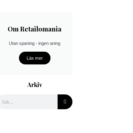
Om Retailomania
Utan spaning - ingen aning
Läs mer
Arkiv
ök