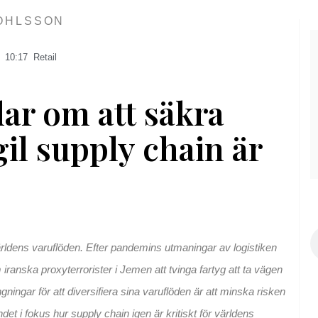
OHLSSON
10:17
Retail
ar om att säkra
gil supply chain är
S
ärldens varuflöden. Efter pandemins utmaningar av logistiken
anska proxyterrorister i Jemen att tvinga fartyg att ta vägen
gningar för att diversifiera sina varuflöden är att minska risken
t i fokus hur supply chain igen är kritiskt för världens