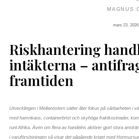
MAGNUS 
mars 23, 2026
Riskhantering handl
intäkterna – antifra
framtiden
Utvecklingen i Mellanöstern sätter åter fokus på sårbarheten i v
med hamnkaos, containerbrist och skyhöga fraktkostnader, kom ir
runt Afrika. Även om flera av handelns aktörer gjort stora ansträn
i varuförsörjningen så visar det pågående kriget med Hormuzsunde