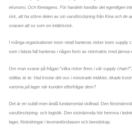
ekonomi. Och
företagens. F
ör handeln handlar det egentligen i
risk, att ha större delen av sin varuförsörjning från Kina och de 
snarare att se som en intäktsrisk.
I många organisationer inom retail hanteras risker inom supply
som i bästa fall hanteras i någon form av riskmatris med jämna
Om man svarar på frågan ”v
ilka risker finns i vår supply chain?”
ställas är är:
Vad kostar det oss i minskade intäkter, ökade kost
varorna på lager när kunden efterfrågar dem?
Det är en subtil men ändå fundamental skillnad. Den förstnämnd
varuförsörjning- och logistik. Den sistnämnda hör hemma i ledni
lager, förändringar i leverantörsbasen och beredskap.