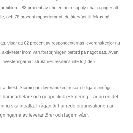
tar bilden – 88 procent av chefer inom supply chain uppger att
, och 78 procent rapporterar att de återvänt till fokus på
lag, visar att 82 procent av respondenternas leveranskedjor nu
s aktiviteter inom varuförsörjningen berörd på något sätt. Även
nvesteringarna i strukturell resiliens inte följt den
ra direkt. Störningar i leveranskedjor som tidigare ansågs
nd
hamnarbetare och geopolitisk eskalering – är nu en del
ing ska inträffa. Frågan är hur redo organisationen är
ägningarna av leverantörer och lagernivåer.