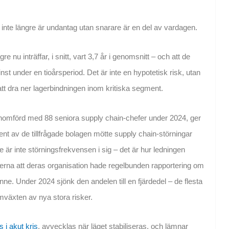
r inte längre är undantag utan snarare är en del av vardagen.
 nu inträffar, i snitt, vart 3,7 år i genomsnitt – och att de
st under en tioårsperiod. Det är inte en hypotetisk risk, utan
tt dra ner lagerbindningen inom kritiska segment.
nomförd med 88 seniora supply chain-chefer under 2024, ger
ent av de tillfrågade bolagen mötte supply chain-störningar
är inte störningsfrekvensen i sig – det är hur ledningen
erna att deras organisation hade regelbunden rapportering om
e. Under 2024 sjönk den andelen till en fjärdedel – de flesta
ramväxten av nya stora risker.
s i akut kris
, avvecklas när läget stabiliseras, och lämnar