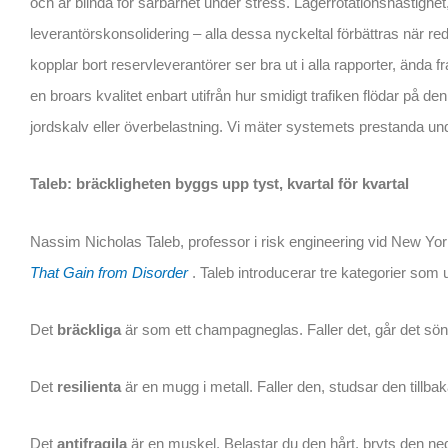
och är blinda för sårbarhet under stress. Lagerrotationshastighet
leverantörskonsolidering – alla dessa nyckeltal förbättras när 
kopplar bort reservleverantörer ser bra ut i alla rapporter, ända f
en broars kvalitet enbart utifrån hur smidigt trafiken flödar på d
jordskalv eller överbelastning. Vi mäter systemets prestanda und
Taleb: bräckligheten byggs upp tyst, kvartal för kvartal
Nassim Nicholas Taleb, professor i risk engineering vid New York
That Gain from Disorder
. Taleb introducerar tre kategorier so
Det
bräckliga
är som ett champagneglas. Faller det, går det sönd
Det
resilienta
är en mugg i metall. Faller den, studsar den tillba
Det
antifragila
är en muskel. Belastar du den hårt, bryts den ned 