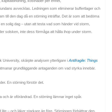
, kapitalbindning, kostnader per enhet,
redundans avvecklas. Ledningen som eliminerar buffertlager och
ram till den dag då en störning inträffar. Det är som att bedöma
en en solig dag – utan att testa vad som händer vid storm,
er solsken, inte dess förmåga att hålla ihop under storm.
 University, skärpte analysen ytterligare i
Antifragile: Things
m utmanar grundläggande antaganden om vad styrka innebär.
er. En störning förstör det.
ka och är oförändrad. En störning lämnar inget spår.
lite – och läker starkare än före. Störningen förbättrar den.