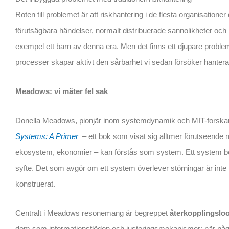
Roten till problemet är att riskhantering i de flesta organisatione
förutsägbara händelser, normalt distribuerade sannolikheter och 
exempel ett barn av denna era. Men det finns ett djupare proble
processer skapar aktivt den sårbarhet vi sedan försöker hantera
Meadows: vi mäter fel sak
Donella Meadows, pionjär inom systemdynamik och MIT-forskare
Systems: A Primer
– ett bok som visat sig alltmer förutseende m
ekosystem, ekonomier – kan förstås som system. Ett system bestå
syfte. Det som avgör om ett system överlever störningar är inte 
konstruerat.
Centralt i Meadows resonemang är begreppet
återkopplingslo
dem som informationsflöden och justeringsmekanismer: när någo