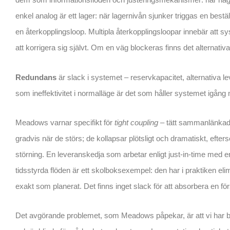
enkel analog är ett lager: när lagernivån sjunker triggas en bestä
en återkopplingsloop. Multipla återkopplingsloopar innebär att 
att korrigera sig självt. Om en väg blockeras finns det alternativa
Redundans
är slack i systemet – reservkapacitet, alternativa lev
som ineffektivitet i normalläge är det som håller systemet igång n
Meadows varnar specifikt för
tight coupling
– tätt sammanlänkade
gradvis när de störs; de kollapsar plötsligt och dramatiskt, ef
störning. En leveranskedja som arbetar enligt just-in-time med e
tidsstyrda flöden är ett skolboksexempel: den har i praktiken eli
exakt som planerat. Det finns inget slack för att absorbera en fö
Det avgörande problemet, som Meadows påpekar, är att vi har 