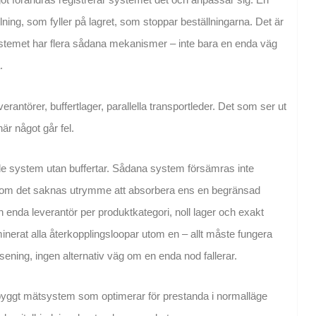
llning, som fyller på lagret, som stoppar beställningarna. Det är
systemet har flera sådana mekanismer – inte bara en enda väg
.
erantörer, buffertlager, parallella transportleder. Det som ser ut
är något går fel.
 system utan buffertar. Sådana system försämras inte
tersom det saknas utrymme att absorbera ens en begränsad
n enda leverantör per produktkategori, noll lager och exakt
minerat alla återkopplingsloopar utom en – allt måste fungera
rsening, ingen alternativ väg om en enda nod fallerar.
byggt mätsystem som optimerar för prestanda i normalläge