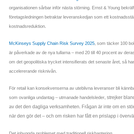
organisationen sårbar inför nästa störning. Ernst & Young bekräf
företagsledningen betraktar leveranskedjan som ett kostnadsställe
kostnadsreduktion.
McKinseys Supply Chain Risk Survey 2025
, som täcker 100 bo
är påverkade av de nya tullarna – med 20 till 40 procent av dera
om det geopolitiska trycket intensifierats det senaste året, så har i
accelererande risknivån.
För retail kan konsekvenserna av uteblivna leveranser bli kännba
som ovanliga undantag – utmanade handelsleder
, strejker bla
av det den dagliga verksamheten. Frågan är inte om en störn
när den gör det – och om risken har fått en prislapp i överv
Det inbyggda problemet med traditionell riskhantering