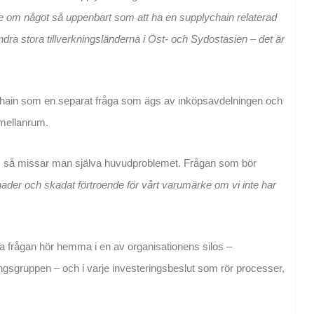
nte om något så uppenbart som att ha en supplychain relaterad
andra stora tillverkningsländerna i Öst- och Sydostasien – det är
 chain som en separat fråga som ägs av inköpsavdelningen och
 mellanrum.
,
så missar man själva huvudproblemet. Frågan som bör
nader och skadat förtroende för vårt varumärke om vi inte har
a frågan hör hemma i en av organisationens silos –
ngsgruppen – och i varje investeringsbeslut som rör processer,