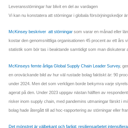
Leveransstörningar har blivit en del av vardagen
Vi kan nu konstatera att störningar i globala försörjningskedjor ä
McKinsey beskriver att störningar
som varar en månad eller längre
kostar den genomsnittliga organisationen 45 procent av ett års vin
statistik som bör tas i beaktande samtidigt som man diskuterar a
McKinseys femte årliga Global Supply Chain Leader Survey
, ge
en oroväckande bild av hur väl rustade bolag faktiskt är: 90 proc
under 2024. Men det som verkligen borde bekymra varje styrelse 
agerat på den. Under 2023 uppgav nästan hälften av respondent
risker inom supply chain, med pandemins utmaningar färskt i minn
bolag hade återgått till ad hoc-rapportering av störningar eller f
Det mönstret är välbekant och farligt: resiliensarbetet intensifiera