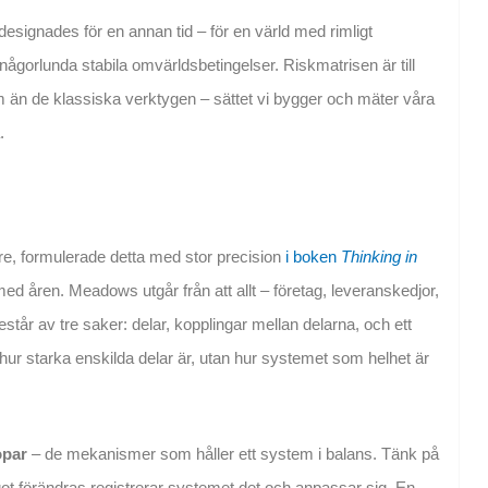
r designades för en annan tid – för en värld med rimligt
någorlunda stabila omvärldsbetingelser. Riskmatrisen är till
m än de klassiska verktygen – sättet vi bygger och mäter våra
.
, formulerade detta med stor precision
i boken
Thinking in
ed åren. Meadows utgår från att allt – företag, leveranskedjor,
r av tre saker: delar, kopplingar mellan delarna, och ett
hur starka enskilda delar är, utan hur systemet som helhet är
opar
– de mekanismer som håller ett system i balans. Tänk på
t förändras registrerar systemet det och anpassar sig. En