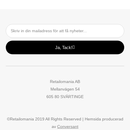
Email
Ja, Tack!
Retailomania AB
Mellanvägen 54
605 80 SVÄRTINGE
©Retailomania 2019 All Rights Reserved | Hemsida producerad
av
Conversant