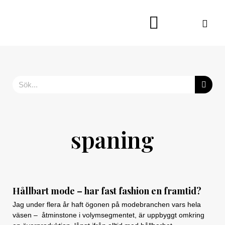
Hoppa
till
innehåll
Sök
spaning
Hållbart mode – har fast fashion en framtid?
Jag under flera år haft ögonen på modebranchen vars hela
väsen – åtminstone i volymsegmentet, är uppbyggt omkring