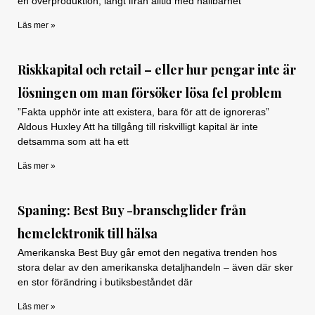
en överproduktion, långt ifrån alltid med hållbarhet
Läs mer »
Riskkapital och retail – eller hur pengar inte är
lösningen om man försöker lösa fel problem
”Fakta upphör inte att existera, bara för att de ignoreras”
Aldous Huxley Att ha tillgång till riskvilligt kapital är inte
detsamma som att ha ett
Läs mer »
Spaning: Best Buy -branschglider från
hemelektronik till hälsa
Amerikanska Best Buy går emot den negativa trenden hos
stora delar av den amerikanska detaljhandeln – även där sker
en stor förändring i butiksbeståndet där
Läs mer »