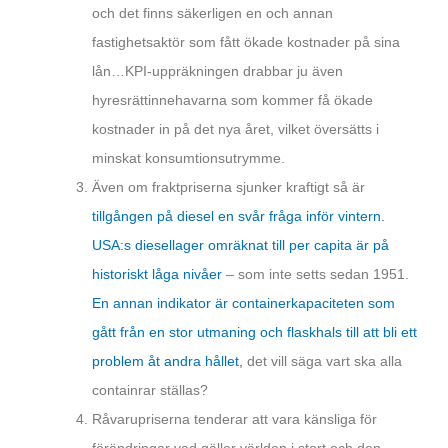
och det finns säkerligen en och annan
fastighetsaktör som fått ökade kostnader på sina
lån…KPI-uppräkningen drabbar ju även
hyresrättinnehavarna som kommer få ökade
kostnader in på det nya året, vilket översätts i
minskat konsumtionsutrymme.
Även om fraktpriserna sjunker kraftigt så är
tillgången på diesel en svår fråga inför vintern.
USA:s diesellager omräknat till per capita är på
historiskt låga nivåer
– som inte setts sedan 1951.
En annan indikator är containerkapaciteten som
gått från en stor utmaning och flaskhals till att bli ett
problem åt andra hållet,
det vill säga vart ska alla
containrar ställas?
Råvarupriserna tenderar att vara känsliga för