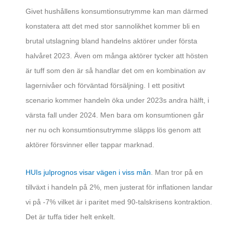
Givet hushållens konsumtionsutrymme kan man därmed
konstatera att det med stor sannolikhet kommer bli en
brutal utslagning bland handelns aktörer under första
halvåret 2023. Även om många aktörer tycker att hösten
är tuff som den är så handlar det om en kombination av
lagernivåer och förväntad försäljning. I ett positivt
scenario kommer handeln öka under 2023s andra hälft, i
värsta fall under 2024. Men bara om konsumtionen går
ner nu och konsumtionsutrymme släpps lös genom att
aktörer försvinner eller tappar marknad.
HUIs julprognos visar vägen i viss mån
. Man tror på en
tillväxt i handeln på 2%, men justerat för inflationen landar
vi på -7% vilket är i paritet med 90-talskrisens kontraktion.
Det är tuffa tider helt enkelt.