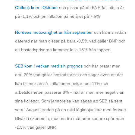
Outlook kom i Oktober
och gissar på ett BNP-fall nästa år
på -1,1% och en inflation på helåret på 7,6%
Nordeas motsvarighet är från septembe
r och känns redan
daterad när man gissar på bara -0,5% vad gäller BNP och
att bostadspriserna kommer falla 15% från toppen.
SEB kom i veckan med sin prognos
och här pratar man
om -20% vad gäller bostadspriset och säger även att det
kan bli mer än så. Inflationen pekar mot 11% och
arbetslösheten passerar 8% – här är man mer negativ än
sina kollegor. Som jämförelse kan sägas att SEB så sent
som i Augusti trodde på en mild lågkonjunktur med fortsatt
tillväxt i ekonomin, men nu tre månader senare spår man
-1,5% vad gäller BNP.