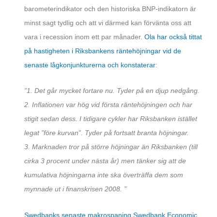
barometerindikator och den historiska BNP-indikatorn är
minst sagt tydlig och att vi därmed kan förvänta oss att
vara i recession inom ett par månader.
Ola har också tittat
på hastigheten i Riksbankens räntehöjningar vid de
senaste lågkonjunkturerna och konstaterar
:
”1. Det går mycket fortare nu. Tyder på en djup nedgång.
2. Inflationen var hög vid första räntehöjningen och har
stigit sedan dess. I tidigare cykler har Riksbanken istället
legat ”före kurvan”. Tyder på fortsatt branta höjningar.
3. Marknaden tror på större höjningar än Riksbanken (till
cirka 3 procent under nästa år) men tänker sig att de
kumulativa höjningarna inte ska överträffa dem som
mynnade ut i finanskrisen 2008. ”
Swedbanks senaste makrospaning Swedbank Economic