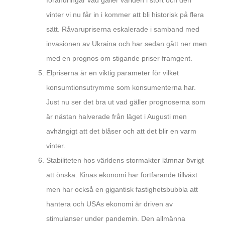
förändringar vad gäller världen i stort och den
vinter vi nu får in i kommer att bli historisk på flera
sätt. Råvarupriserna eskalerade i samband med
invasionen av Ukraina och har sedan gått ner men
med en prognos om stigande priser framgent.
Elpriserna är en viktig parameter för vilket
konsumtionsutrymme som konsumenterna har.
Just nu ser det bra ut vad gäller prognoserna som
är nästan halverade från läget i Augusti men
avhängigt att det blåser och att det blir en varm
vinter.
Stabiliteten hos världens stormakter lämnar övrigt
att önska. Kinas ekonomi har fortfarande tillväxt
men har också en gigantisk fastighetsbubbla att
hantera och USAs ekonomi är driven av
stimulanser under pandemin. Den allmänna