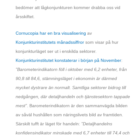
bedömer att lågkonjunkturen kommer drabba oss vid
årsskiftet.
Cornucopia har en bra visualisering
av
Konjunkturinstitutets månadssiffror
som visar på hur
konjunkturläget ser ut i enskilda sektorer.
Konjunkturinstitutet konstaterar i början på November
:
”Barometerindikatorn föll i oktober med 6,2 enheter, från
90,8 till 84,6, stämningsläget i ekonomin är därmed
mycket dystrare än normalt. Samtliga sektorer bidrog till
nedgången, där detaljhandeln och tjänstesektorn tappade
mest”
. Barometerindikatorn är den sammanvägda bilden
av såväl hushållen som näringslivets bild av framtiden.
Särskilt tufft är läget för handeln:
”Detaljhandelns
konfidensindikator minskade med 6,7 enheter till 74,4 och