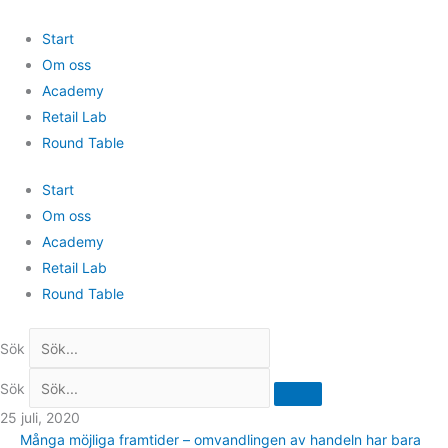
Hoppa
till
Start
innehåll
Om oss
Academy
Retail Lab
Round Table
Start
Om oss
Academy
Retail Lab
Round Table
Sök
Sök
25 juli, 2020
Många möjliga framtider – omvandlingen av handeln har bara