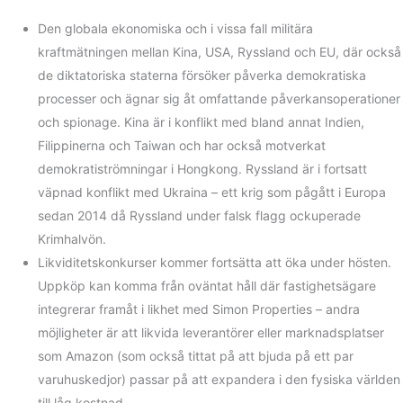
Den globala ekonomiska och i vissa fall militära
kraftmätningen mellan Kina, USA, Ryssland och EU, där också
de diktatoriska staterna försöker påverka demokratiska
processer och ägnar sig åt omfattande påverkansoperationer
och spionage. Kina är i konflikt med bland annat Indien,
Filippinerna och Taiwan och har också motverkat
demokratiströmningar i Hongkong. Ryssland är i fortsatt
väpnad konflikt med Ukraina – ett krig som pågått i Europa
sedan 2014 då Ryssland under falsk flagg ockuperade
Krimhalvön.
Likviditetskonkurser kommer fortsätta att öka under hösten.
Uppköp kan komma från oväntat håll där fastighetsägare
integrerar framåt i likhet med Simon Properties – andra
möjligheter är att likvida leverantörer eller marknadsplatser
som Amazon (som också tittat på att bjuda på ett par
varuhuskedjor) passar på att expandera i den fysiska världen
till låg kostnad.