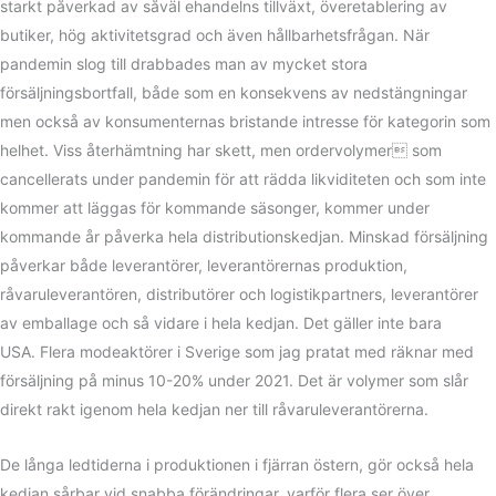
starkt påverkad av såväl ehandelns tillväxt, överetablering av
butiker, hög aktivitetsgrad och även hållbarhetsfrågan. När
pandemin slog till drabbades man av mycket stora
försäljningsbortfall, både som en konsekvens av nedstängningar
men också av konsumenternas bristande intresse för kategorin som
helhet. Viss återhämtning har skett, men ordervolymer som
cancellerats under pandemin för att rädda likviditeten och som inte
kommer att läggas för kommande säsonger, kommer under
kommande år påverka hela distributionskedjan. Minskad försäljning
påverkar både leverantörer, leverantörernas produktion,
råvaruleverantören, distributörer och logistikpartners, leverantörer
av emballage och så vidare i hela kedjan. Det gäller inte bara
USA. Flera modeaktörer i Sverige som jag pratat med räknar med
försäljning på minus 10-20% under 2021. Det är volymer som slår
direkt rakt igenom hela kedjan ner till råvaruleverantörerna.
De långa ledtiderna i produktionen i fjärran östern, gör också hela
kedjan sårbar vid snabba förändringar, varför flera ser över