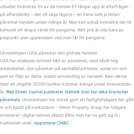
utbudet förändras. En av de trender EY fångar upp är efterfrågan
på affordability – det vill säga lågpris – en trend som ju redan
påverkat handeln under många år. Man kan också översätta det till
behovet att skapa värde för pengarna. Rätt pris är inte bara en
prispunkt utan upplevelsen vad man får för pengarna.
Utvecklingen i USA påverkar den globala handeln
USA har drabbats extremt hårt av pandemin, med såväl hög
arbetslöshet, stor påverkan på samhällsfunktioner, social oro och
som en följd av detta, snabb omvandling av handeln. Man räknar
med att ungefär 25000 butiker kommer stänga under innevarande
år.
Wall Street Journal publicerar statistik över hur olika branscher
påverkats
. Utvecklingen har också gjort att fastighetsägare har gått
in och bjudit på konkursbon – Simon Property Group har tidigare
investerat i digital natives såsom B8ta men har nu gett sig in i
traditionell retail,
rapporterar CNBC
.