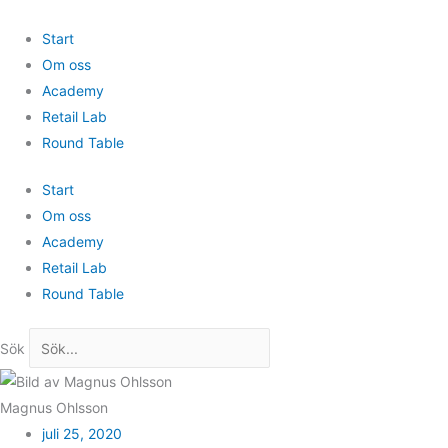
Hoppa
till
Start
innehåll
Om oss
Academy
Retail Lab
Round Table
Start
Om oss
Academy
Retail Lab
Round Table
Sök
Magnus Ohlsson
juli 25, 2020