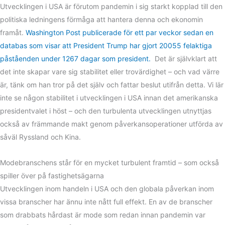
Utvecklingen i USA är förutom pandemin i sig starkt kopplad till den
politiska ledningens förmåga att hantera denna och ekonomin
framåt.
Washington Post publicerade för ett par veckor sedan en
databas som visar att President Trump har gjort 20055 felaktiga
påståenden under 1267 dagar som president.
Det är självklart att
det inte skapar vare sig stabilitet eller trovärdighet – och vad värre
är, tänk om han tror på det själv och fattar beslut utifrån detta. Vi lär
inte se någon stabilitet i utvecklingen i USA innan det amerikanska
presidentvalet i höst – och den turbulenta utvecklingen utnyttjas
också av främmande makt genom påverkansoperationer utförda av
såväl Ryssland och Kina.
Modebranschens står för en mycket turbulent framtid – som också
spiller över på fastighetsägarna
Utvecklingen inom handeln i USA och den globala påverkan inom
vissa branscher har ännu inte nått full effekt. En av de branscher
som drabbats hårdast är mode som redan innan pandemin var