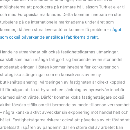
möjligheterna att producera på närmare håll, såsom Turkiet eller till
och med Europeiska marknader. Detta kommer innebära en stor
turbulens på de internationella marknaderna under året som
kommer, då även stora leverantörer kommer få problem –
något
som också påverkar de anställda i fabrikerna direkt
.
Handelns utmaningar blir också fastighetsägarnas utmaningar,
särskilt som man i många fall gjort sig beroende av en stor andel
modeetableringar. Hösten kommer innebära fler konkurser och
strategiska stängningar som en konsekvens av en ny
butiksnätsplanering. Värderingen av fastigheten är direkt kopplad
till förmågan att ta ut hyra och en sänkning av hyresnivån innebär
därmed sänkt värde. Därför kommer kloka fastighetsägare också
aktivt försöka ställa om sitt beroende av mode till annan verksamhet
– några kanske aktivt avvecklar sin exponering mot handel helt och
hållet. Fastighetsägarna riskerar också att påverkas av ett förändrat
arbetssätt i spåren av pandemin där en större del av arbetet kan