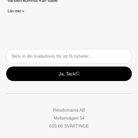
varslen komma från både
Läs mer »
Email
Ja, Tack!
Retailomania AB
Mellanvägen 54
605 80 SVÄRTINGE