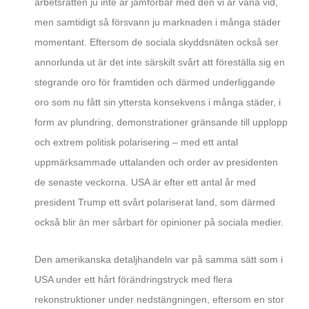
arbetsrätten ju inte är jämförbar med den vi är vana vid,
men samtidigt så försvann ju marknaden i många städer
momentant. Eftersom de sociala skyddsnäten också ser
annorlunda ut är det inte särskilt svårt att föreställa sig en
stegrande oro för framtiden och därmed underliggande
oro som nu fått sin yttersta konsekvens i många städer, i
form av plundring, demonstrationer gränsande till upplopp
och extrem politisk polarisering – med ett antal
uppmärksammade uttalanden och order av presidenten
de senaste veckorna. USA är efter ett antal år med
president Trump ett svårt polariserat land, som därmed
också blir än mer sårbart för opinioner på sociala medier.
Den amerikanska detaljhandeln var på samma sätt som i
USA under ett hårt förändringstryck med flera
rekonstruktioner under nedstängningen, eftersom en stor