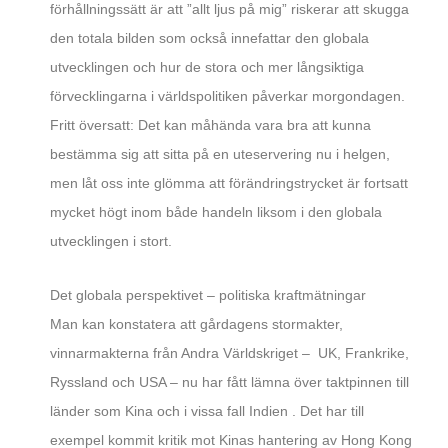
förhållningssätt är att ”allt ljus på mig” riskerar att skugga
den totala bilden som också innefattar den globala
utvecklingen och hur de stora och mer långsiktiga
förvecklingarna i världspolitiken påverkar morgondagen.
Fritt översatt: Det kan måhända vara bra att kunna
bestämma sig att sitta på en uteservering nu i helgen,
men låt oss inte glömma att förändringstrycket är fortsatt
mycket högt inom både handeln liksom i den globala
utvecklingen i stort.
Det globala perspektivet – politiska kraftmätningar
Man kan konstatera att gårdagens stormakter,
vinnarmakterna från Andra Världskriget – UK, Frankrike,
Ryssland och USA – nu har fått lämna över taktpinnen till
länder som Kina och i vissa fall Indien . Det har till
exempel kommit kritik mot Kinas hantering av Hong Kong