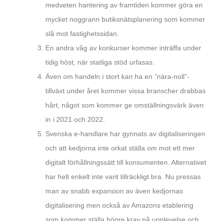
medveten hantering av framtiden kommer göra en
mycket noggrann butiksnätsplanering som kommer
slå mot fastighetssidan.
En andra våg av konkurser kommer inträffa under
tidig höst, när statliga stöd urfasas.
Även om handeln i stort kan ha en ”nära-noll”-
tillväxt under året kommer vissa branscher drabbas
hårt, något som kommer ge omställningsvärk även
in i 2021 och 2022.
Svenska e-handlare har gynnats av digitaliseringen
och att kedjorna inte orkat ställa om mot ett mer
digitalt förhållningssätt till konsumenten. Alternativet
har helt enkelt inte varit tillräckligt bra. Nu pressas
man av snabb expansion av även kedjornas
digitalisering men också av Amazons etablering
som kommer ställa högre krav på upplevelse och