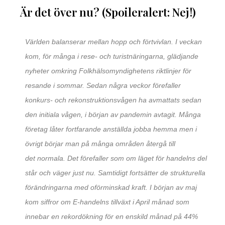
Är det över nu? (Spoileralert: Nej!)
Världen balanserar mellan hopp och förtvivlan. I veckan
kom, för många i rese- och turistnäringarna, glädjande
nyheter omkring Folkhälsomyndighetens riktlinjer för
resande i sommar. Sedan några veckor förefaller
konkurs- och rekonstruktionsvågen ha avmattats sedan
den initiala vågen, i början av pandemin avtagit. Många
företag låter fortfarande anställda jobba hemma men i
övrigt börjar man på många områden återgå till
det normala. Det förefaller som om läget för handelns del
står och väger just nu. Samtidigt fortsätter de strukturella
förändringarna med oförminskad kraft. I början av maj
kom siffror om E-handelns tillväxt i April månad som
innebar en rekordökning för en enskild månad på 44%