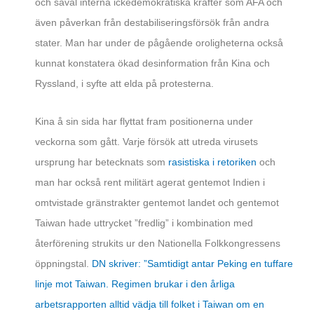
och såväl interna ickedemokratiska krafter som AFA och
även påverkan från destabiliseringsförsök från andra
stater. Man har under de pågående oroligheterna också
kunnat konstatera ökad desinformation från Kina och
Ryssland, i syfte att elda på protesterna.
Kina å sin sida har flyttat fram positionerna under
veckorna som gått. Varje försök att utreda virusets
ursprung har betecknats som
rasistiska i retoriken
och
man har också rent militärt agerat gentemot Indien i
omtvistade gränstrakter gentemot landet och gentemot
Taiwan hade uttrycket ”fredlig” i kombination med
återförening strukits ur den Nationella Folkkongressens
öppningstal.
DN skriver: ”Samtidigt antar Peking en tuffare
linje mot Taiwan. Regimen brukar i den årliga
arbetsrapporten alltid vädja till folket i Taiwan om en