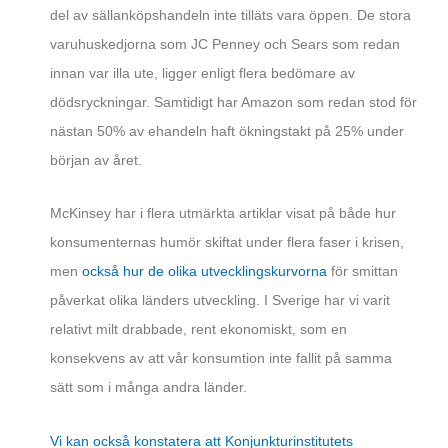
del av sällanköpshandeln inte tilläts vara öppen. De stora
varuhuskedjorna som JC Penney och Sears som redan
innan var illa ute, ligger enligt flera bedömare av
dödsryckningar. Samtidigt har Amazon som redan stod för
nästan 50% av ehandeln haft ökningstakt på 25% under
början av året.
McKinsey har i flera utmärkta artiklar visat på både hur
konsumenternas humör skiftat under flera faser i krisen,
men
också hur de olika utvecklingskurvorna
för smittan
påverkat olika länders utveckling. I Sverige har vi varit
relativt milt drabbade, rent ekonomiskt, som en
konsekvens av att vår konsumtion inte fallit på samma
sätt som i många andra länder.
Vi kan också konstatera att Konjunkturinstitutets