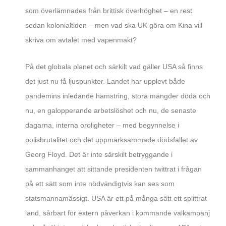
som överlämnades från brittisk överhöghet – en rest
sedan kolonialtiden – men vad ska UK göra om Kina vill
skriva om avtalet med vapenmakt?
På det globala planet och särkilt vad gäller USA så finns
det just nu få ljuspunkter. Landet har upplevt både
pandemins inledande hamstring, stora mängder döda och
nu, en galopperande arbetslöshet och nu, de senaste
dagarna, interna oroligheter – med begynnelse i
polisbrutalitet och det uppmärksammade dödsfallet av
Georg Floyd. Det är inte särskilt betryggande i
sammanhanget att sittande presidenten twittrat i frågan
på ett sätt som inte nödvändigtvis kan ses som
statsmannamässigt. USA är ett på många sätt ett splittrat
land, sårbart för extern påverkan i kommande valkampanj