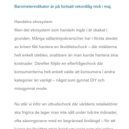
Barometerindikator är på fortsatt rekordlåg nivå i maj.
Handelns ekosystem
Men det ekosystem som handeln ingår i är skakat i
grunden. Många sällanköpsbranscher har i första skedet
av krisen fått hantera en likviditetschock – där intäkterna
helt enkelt uteblev, snabbare än man kunde hantera sina
kostnader. Därefter följde en efterfrågechock där
konsumenterna helt enkelt valde att konsumera i andra
kategorier än vanligt – något som gynnat DIY och
missgynnat mode.
Nu står vi inför en utbudschock där världens retailaktörer
ska frigöra de lager man inte sålt under två-tre månader,
ofta säsongsvaror med en begränsad livslängd – för att
kunna ha likviditet att ta hand om varor som ska säljas