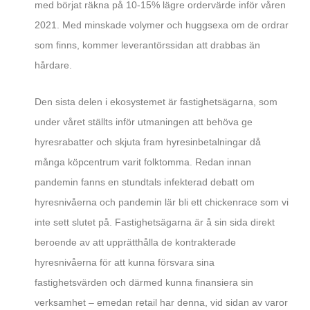
med börjat räkna på 10-15% lägre ordervärde inför våren
2021. Med minskade volymer och huggsexa om de ordrar
som finns, kommer leverantörssidan att drabbas än
hårdare.
Den sista delen i ekosystemet är fastighetsägarna, som
under våret ställts inför utmaningen att behöva ge
hyresrabatter och skjuta fram hyresinbetalningar då
många köpcentrum varit folktomma. Redan innan
pandemin fanns en stundtals infekterad debatt om
hyresnivåerna och pandemin lär bli ett chickenrace som vi
inte sett slutet på. Fastighetsägarna är å sin sida direkt
beroende av att upprätthålla de kontrakterade
hyresnivåerna för att kunna försvara sina
fastighetsvärden och därmed kunna finansiera sin
verksamhet – emedan retail har denna, vid sidan av varor