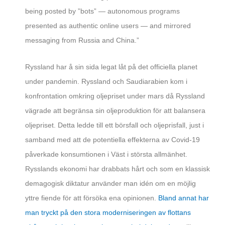
being posted by ”bots” — autonomous programs
presented as authentic online users — and mirrored
messaging from Russia and China.”
Ryssland har å sin sida legat låt på det officiella planet
under pandemin. Ryssland och Saudiarabien kom i
konfrontation omkring oljepriset under mars då Ryssland
vägrade att begränsa sin oljeproduktion för att balansera
oljepriset. Detta ledde till ett börsfall och oljeprisfall, just i
samband med att de potentiella effekterna av Covid-19
påverkade konsumtionen i Väst i största allmänhet.
Rysslands ekonomi har drabbats hårt och som en klassisk
demagogisk diktatur använder man idén om en möjlig
yttre fiende för att försöka ena opinionen.
Bland annat har
man tryckt på den stora moderniseringen av flottans