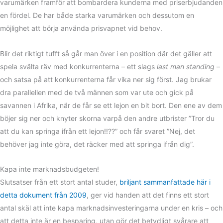
varumärken framför att bombardera kunderna med priserbjudanden
en fördel. De har både starka varumärken och dessutom en
möjlighet att börja använda prisvapnet vid behov.
Blir det riktigt tufft så går man över i en position där det gäller att
spela svälta räv med konkurrenterna – ett slags
last man standing
–
och satsa på att konkurrenterna får vika ner sig först. Jag brukar
dra parallellen med de två männen som var ute och gick på
savannen i Afrika, när de får se ett lejon en bit bort. Den ene av dem
böjer sig ner och knyter skorna varpå den andre utbrister ”Tror du
att du kan springa ifrån ett lejon!!??” och får svaret ”Nej, det
behöver jag inte göra, det räcker med att springa ifrån dig”.
Kapa inte marknadsbudgeten!
Slutsatser från ett stort antal studer,
briljant sammanfattade här i
detta dokument från 2009
, ger vid handen att det finns ett stort
antal skäl att inte kapa marknadsinvesteringarna under en kris – och
att detta inte är en besparing, utan gör det betydligt svårare att