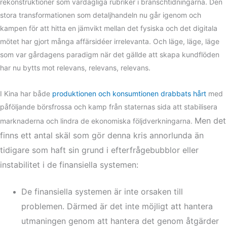
rekonstruktioner som vardagliga rubriker i branschtidningarna. Den
stora transformationen som detaljhandeln nu går igenom och
kampen för att hitta en jämvikt mellan det fysiska och det digitala
mötet har gjort många affärsidéer irrelevanta. Och läge, läge, läge
som var gårdagens paradigm när det gällde att skapa kundflöden
har nu bytts mot relevans, relevans, relevans.
I Kina har både
produktionen och konsumtionen drabbats hårt
med
påföljande börsfrossa och kamp från staternas sida att stabilisera
Men det
marknaderna och lindra de ekonomiska följdverkningarna.
finns ett antal skäl som gör denna kris annorlunda än
tidigare som haft sin grund i efterfrågebubblor eller
instabilitet i de finansiella systemen:
De finansiella systemen är inte orsaken till
problemen. Därmed är det inte möjligt att hantera
utmaningen genom att hantera det genom åtgärder