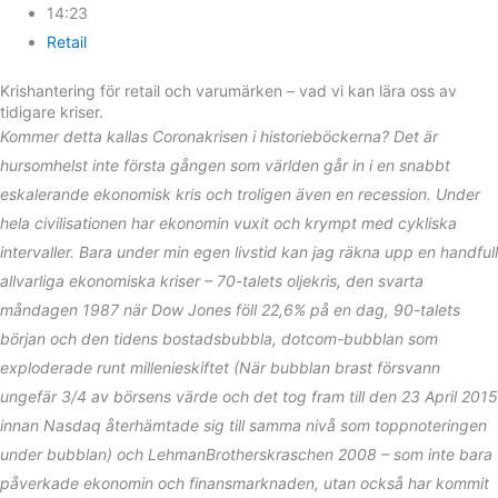
14:23
Retail
Krishantering för retail och varumärken – vad vi kan lära oss av
tidigare kriser.
Kommer detta kallas Coronakrisen i historieböckerna? Det är
hursomhelst inte första gången som världen går in i en snabbt
eskalerande ekonomisk kris och troligen även en recession. Under
hela civilisationen har ekonomin vuxit och krympt med cykliska
intervaller. Bara under min egen livstid kan jag räkna upp en handfull
allvarliga ekonomiska kriser – 70-talets oljekris, den svarta
måndagen 1987 när Dow Jones föll 22,6% på en dag, 90-talets
början och den tidens bostadsbubbla, dotcom-bubblan som
exploderade runt millenieskiftet (När bubblan brast försvann
ungefär 3/4 av börsens värde och det tog fram till den 23 April 2015
innan Nasdaq återhämtade sig till samma nivå som toppnoteringen
under bubblan) och LehmanBrotherskraschen 2008 – som inte bara
påverkade ekonomin och finansmarknaden, utan också har kommit