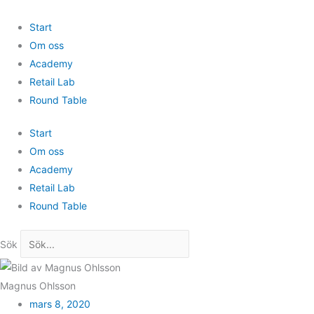
Hoppa
till
Start
innehåll
Om oss
Academy
Retail Lab
Round Table
Start
Om oss
Academy
Retail Lab
Round Table
Sök
Magnus Ohlsson
mars 8, 2020