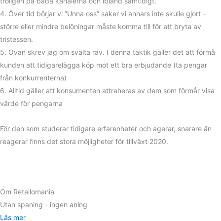
troligen på båda kanalerna och ibland samtidigt.
4. Över tid börjar vi ”Unna oss” saker vi annars inte skulle gjort –
större eller mindre belöningar måste komma till för att bryta av
tristessen.
5. Ovan skrev jag om svälta räv. I denna taktik gäller det att förmå
kunden att tidigarelägga köp mot ett bra erbjudande (ta pengar
från konkurrenterna)
6. Alltid gäller att konsumenten attraheras av dem som förmår visa
värde för pengarna
För den som studerar tidigare erfarenheter och agerar, snarare än
reagerar finns det stora möjligheter för tillväxt 2020.
Om Retailomania
Utan spaning - ingen aning
Läs mer