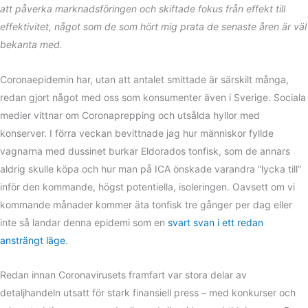
att påverka marknadsföringen och skiftade fokus från effekt till
effektivitet, något som de som hört mig prata de senaste åren är väl
bekanta med.
Coronaepidemin har, utan att antalet smittade är särskilt många,
redan gjort något med oss som konsumenter även i Sverige. Sociala
medier vittnar om Coronaprepping och utsålda hyllor med
konserver. I förra veckan bevittnade jag hur människor fyllde
vagnarna med dussinet burkar Eldorados tonfisk, som de annars
aldrig skulle köpa och hur man på ICA önskade varandra ”lycka till”
inför den kommande, högst potentiella, isoleringen. Oavsett om vi
kommande månader kommer äta tonfisk tre gånger per dag eller
inte så landar denna epidemi som en
svart svan i ett redan
ansträngt läge
.
Redan innan Coronavirusets framfart var stora delar av
detaljhandeln utsatt för stark finansiell press – med konkurser och