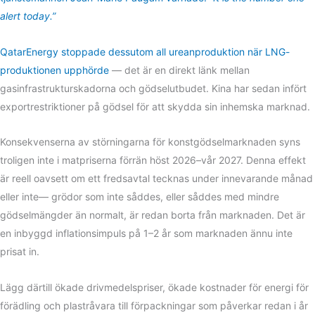
alert today.”
QatarEnergy stoppade dessutom all ureanproduktion när LNG-
produktionen upphörde
— det är en direkt länk mellan
gasinfrastrukturskadorna och gödselutbudet. Kina har sedan infört
exportrestriktioner på gödsel för att skydda sin inhemska marknad.
Konsekvenserna av störningarna för konstgödselmarknaden syns
troligen inte i matpriserna förrän höst 2026–vår 2027. Denna effekt
är reell oavsett om ett fredsavtal tecknas under innevarande månad
eller inte— grödor som inte såddes, eller såddes med mindre
gödselmängder än normalt, är redan borta från marknaden. Det är
en inbyggd inflationsimpuls på 1–2 år som marknaden ännu inte
prisat in.
Lägg därtill ökade drivmedelspriser, ökade kostnader för energi för
förädling och plastråvara till förpackningar som påverkar redan i år