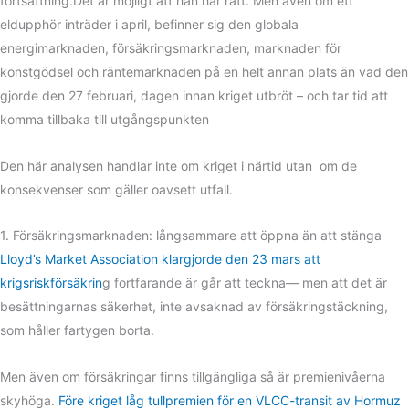
fortsättning.Det är möjligt att han har rätt. Men även om ett
eldupphör inträder i april, befinner sig den globala
energimarknaden, försäkringsmarknaden, marknaden för
konstgödsel och räntemarknaden på en helt annan plats än vad den
gjorde den 27 februari, dagen innan kriget utbröt – och tar tid att
komma tillbaka till utgångspunkten
Den här analysen handlar inte om kriget i närtid utan om de
konsekvenser som gäller oavsett utfall.
1. Försäkringsmarknaden: långsammare att öppna än att stänga
Lloyd’s Market Association klargjorde den 23 mars att
krigsriskförsäkrin
g fortfarande är går att teckna— men att det är
besättningarnas säkerhet, inte avsaknad av försäkringstäckning,
som håller fartygen borta.
Men även om försäkringar finns tillgängliga så är premienivåerna
skyhöga.
Före kriget låg tullpremien för en VLCC-transit av Hormuz