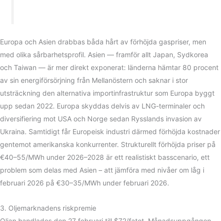
Europa och Asien drabbas båda hårt av förhöjda gaspriser, men
med olika sårbarhetsprofil. Asien — framför allt Japan, Sydkorea
och Taiwan — är mer direkt exponerat: länderna hämtar 80 procent
av sin energiförsörjning från Mellanöstern och saknar i stor
utsträckning den alternativa importinfrastruktur som Europa byggt
upp sedan 2022. Europa skyddas delvis av LNG-terminaler och
diversifiering mot USA och Norge sedan Rysslands invasion av
Ukraina. Samtidigt får Europeisk industri därmed förhöjda kostnader
gentemot amerikanska konkurrenter. Strukturellt förhöjda priser på
€40–55/MWh under 2026–2028 är ett realistiskt basscenario, ett
problem som delas med Asien – att jämföra med nivåer om låg i
februari 2026 på €30–35/MWh under februari 2026.
3. Oljemarknadens riskpremie
Oljan handlades den 27 februari till $72/fatet. Månadsuppgången