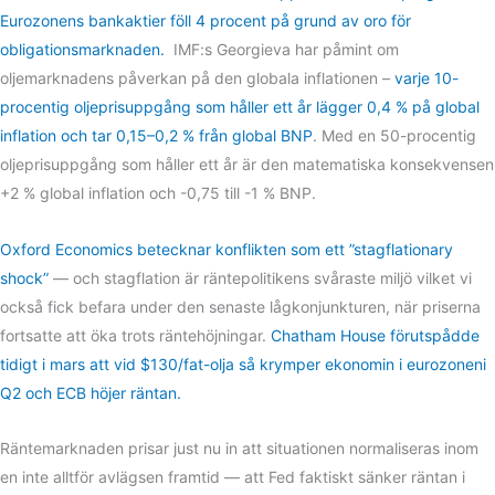
Eurozonens bankaktier föll 4 procent på grund av oro för
obligationsmarknaden.
IMF:s Georgieva har påmint om
oljemarknadens påverkan på den globala inflationen –
varje 10-
procentig oljeprisuppgång som håller ett år lägger 0,4 % på global
inflation och tar 0,15–0,2 % från global BNP
. Med en 50-procentig
oljeprisuppgång som håller ett år är den matematiska konsekvensen
+2 % global inflation och -0,75 till -1 % BNP.
Oxford Economics betecknar konflikten som ett ”stagflationary
shock”
— och stagflation är räntepolitikens svåraste miljö vilket vi
också fick befara under den senaste lågkonjunkturen, när priserna
fortsatte att öka trots räntehöjningar.
Chatham House förutspådde
tidigt i mars att vid $130/fat-olja så krymper ekonomin i eurozoneni
Q2 och ECB höjer räntan.
Räntemarknaden prisar just nu in att situationen normaliseras inom
en inte alltför avlägsen framtid — att Fed faktiskt sänker räntan i