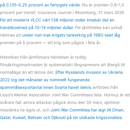
på 0,125–0,25 procent av fartygets värde.
Nu är premien 0,8–1,5
procent per transit.
Insurance Journal / Bloomberg, 31 mars 2026
För ett modernt VLCC värt 138 miljoner dollar innebär det en
transitkostnad på 10–14 miljoner dollar.
För jämförelse kan också
nämnas att
under Iran-Irak-krigets tankerkrig på 1980-talet låg
premien på 5 procent — ett krig som pågick i åtta år.
Historiken från jämförbara händelser är tydlig:
försäkringsmarknaden är systematiskt långsammare att återgå till
normalläge än att lämna det.
Efter Rysslands invasion av Ukraina
2022 tog det månader av nominellt fungerande
spannmålsexportavtal innan Svarta havet delvis
avfördes från
Lloyd’s Market Association Joint War Committees lista. Hormuz är ett
svårare fall: aktiva attacker pågick ännu den 30 mars, sjöminor
misstänks ha lagts ut, och
Joint War Committee har lagt till Oman,
Qatar, Kuwait, Bahrain och Djibouti på sin utökade krigszonslista
.