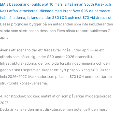
EIA:s basscenario (publicerat 10 mars, alltså innan South Pars- och
Ras Laffan-attackerna) räknade med Brent över $95 de närmaste
två månaderna, fallande under $80 i Q3 och mot $70 vid årets slut.
Dessa prognoser bygger på en antaganden som inte inkluderar den
skada som skett sedan dess, och EIA:s nästa rapport publiceras 7
april.
Även i ett scenario där ett fredsavtal ingås under april — är ett
oljepris som håller sig under $80 under 2026 osannolikt.
Infrastrukturskadorna, de fördröjda försäkringspremierna och den
geopolitiska riskpremien skapar ett nytt prisgolv kring $80–90 för
hela 2026–2027. Marknader som prisar in $70 i Q4 underskattar de
strukturella konsekvenserna.
4. Konstgödselchocken: matinflation som påverkar middagsbordet
2027
Detta är kanske den minst diskuterade men potentiellt den mest