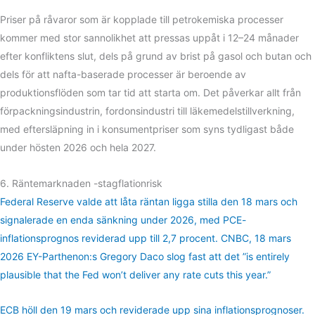
Priser på råvaror som är kopplade till petrokemiska processer
kommer med stor sannolikhet att pressas uppåt i 12–24 månader
efter konfliktens slut, dels på grund av brist på gasol och butan och
dels för att nafta-baserade processer är beroende av
produktionsflöden som tar tid att starta om. Det påverkar allt från
förpackningsindustrin, fordonsindustri till läkemedelstillverkning,
med eftersläpning in i konsumentpriser som syns tydligast både
under hösten 2026 och hela 2027.
6. Räntemarknaden -stagflationrisk
Federal Reserve valde att låta räntan ligga stilla den 18 mars och
signalerade en enda sänkning under 2026, med PCE-
inflationsprognos reviderad upp till 2,7 procent.
CNBC, 18 mars
2026
EY-Parthenon:s Gregory Daco slog fast att det ”is entirely
plausible that the Fed won’t deliver any rate cuts this year.”
ECB höll den 19 mars och reviderade upp sina inflationsprognoser.