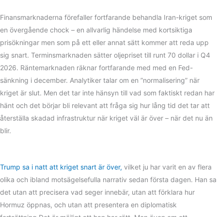
Finansmarknaderna förefaller fortfarande behandla Iran-kriget som
en övergående chock – en allvarlig händelse med kortsiktiga
prisökningar men som på ett eller annat sätt kommer att reda upp
sig snart. Terminsmarknaden sätter oljepriset till runt 70 dollar i Q4
2026. Räntemarknaden räknar fortfarande med med en Fed-
sänkning i december. Analytiker talar om en ”normalisering” när
kriget är slut. Men det tar inte hänsyn till vad som faktiskt redan har
hänt och det börjar bli relevant att fråga sig hur lång tid det tar att
återställa skadad infrastruktur när kriget väl är över – när det nu än
blir.
Trump sa i natt att kriget snart är över,
vilket ju har varit en av flera
olika och ibland motsägelsefulla narrativ sedan första dagen. Han sa
det utan att precisera vad seger innebär, utan att förklara hur
Hormuz öppnas, och utan att presentera en diplomatisk