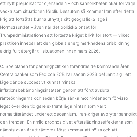
ett nytt prejudikat för oljehandeln – och sannolikheten ökar för varje
vecka som situationen förblir. Dessutom så kommer Iran efter detta
krig att fortsätta kunna utnyttja sitt geografiska läge i
Hormuzsundet – även när det politiska priset för
Trumpadministrationen att fortsätta kriget blivit för stort — vilket i
praktiken innebär att den globala energimarknadens prisbildning
aldrig fullt återgår till situationen innan mars 2026.
C. Spelplanen för penningpolitiken förändras de kommande åren
Centralbanker som Fed och ECB har sedan 2023 befunnit sig i ett
läge där de successivt kunnat minska
inflationsbekämpningsinsatsen genom att först avsluta
ränteökningarna och sedan börja sänka mot nivåer som förvisso
legat över den tidigare extremt låga räntan som varit
normaltillståndet under ett decennium. Iran-kriget avbryter sannolikt
den trenden. En rimlig prognos givet eftersläpningseffekterna som
nämnts ovan är att räntorna först kommer att höjas och att