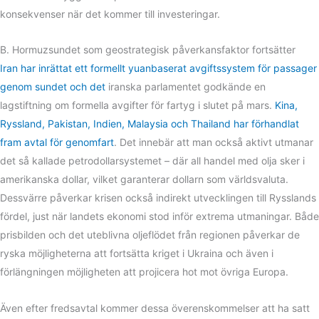
konsekvenser när det kommer till investeringar.
B. Hormuzsundet som geostrategisk påverkansfaktor fortsätter
Iran har inrättat ett formellt yuanbaserat avgiftssystem för passager
genom sundet och det
iranska parlamentet godkände en
lagstiftning om formella avgifter för fartyg i slutet på mars.
Kina,
Ryssland, Pakistan, Indien, Malaysia och Thailand har förhandlat
fram avtal för genomfart
. Det innebär att man också aktivt utmanar
det så kallade petrodollarsystemet – där all handel med olja sker i
amerikanska dollar, vilket garanterar dollarn som världsvaluta.
Dessvärre påverkar krisen också indirekt utvecklingen till Rysslands
fördel, just när landets ekonomi stod inför extrema utmaningar. Både
prisbilden och det uteblivna oljeflödet från regionen påverkar de
ryska möjligheterna att fortsätta kriget i Ukraina och även i
förlängningen möjligheten att projicera hot mot övriga Europa.
Även efter fredsavtal kommer dessa överenskommelser att ha satt