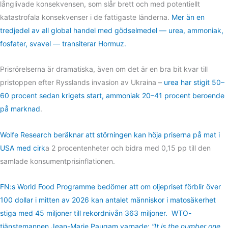
långlivade konsekvensen, som slår brett och med potentiellt
katastrofala konsekvenser i de fattigaste länderna.
Mer än en
tredjedel av all global handel med gödselmedel — urea, ammoniak,
fosfater, svavel — transiterar Hormuz.
Prisrörelserna är dramatiska, även om det är en bra bit kvar till
pristoppen efter Rysslands invasion av Ukraina –
urea har stigit 50–
60 procent sedan krigets start, ammoniak 20–41 procent beroende
på marknad
.
Wolfe Research beräknar att störningen kan höja priserna på mat i
USA med cirk
a 2 procentenheter och bidra med 0,15 pp till den
samlade konsumentprisinflationen.
FN:s World Food Programme bedömer att om oljepriset förblir över
100 dollar i mitten av 2026 kan antalet människor i matosäkerhet
stiga med 45 miljoner till rekordnivån 363 miljoner.
WTO-
tjänstemannen Jean-Marie Paugam varnade:
”It is the number one