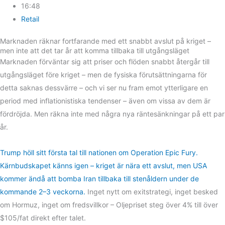
16:48
Retail
Marknaden räknar fortfarande med ett snabbt avslut på kriget –
men inte att det tar år att komma tillbaka till utgångsläget
Marknaden förväntar sig att priser och flöden snabbt återgår till
utgångsläget före kriget – men de fysiska förutsättningarna för
detta saknas dessvärre – och vi ser nu fram emot ytterligare en
period med inflationistiska tendenser – även om vissa av dem är
fördröjda. Men räkna inte med några nya räntesänkningar på ett par
år.
Trump höll sitt första tal till nationen om Operation Epic Fury.
Kärnbudskapet känns igen – kriget är nära ett avslut, men USA
kommer ändå att bomba Iran tillbaka till stenåldern under de
kommande 2–3 veckorna.
Inget nytt om exitstrategi, inget besked
om Hormuz, inget om fredsvillkor – Oljepriset steg över 4% till över
$105/fat direkt efter talet.