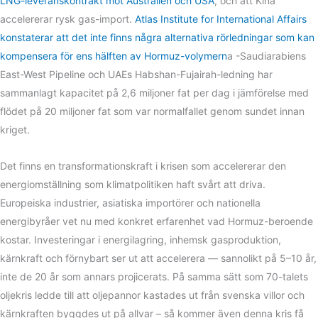
LNG-leveranskontrakt mot Australien och USA
, och att Kina
accelererar rysk gas-import.
Atlas Institute for International Affairs
konstaterar att det inte finns några alternativa rörledningar som kan
kompensera för ens hälften av Hormuz-volymern
a -Saudiarabiens
East-West Pipeline och UAEs Habshan-Fujairah-ledning har
sammanlagt kapacitet på 2,6 miljoner fat per dag i jämförelse med
flödet på 20 miljoner fat som var normalfallet genom sundet innan
kriget.
Det finns en transformationskraft i krisen som accelererar den
energiomställning som klimatpolitiken haft svårt att driva.
Europeiska industrier, asiatiska importörer och nationella
energibyråer vet nu med konkret erfarenhet vad Hormuz-beroende
kostar. Investeringar i energilagring, inhemsk gasproduktion,
kärnkraft och förnybart ser ut att accelerera — sannolikt på 5–10 år,
inte de 20 år som annars projicerats. På samma sätt som 70-talets
oljekris ledde till att oljepannor kastades ut från svenska villor och
kärnkraften byggdes ut på allvar – så kommer även denna kris få