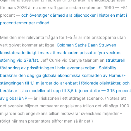
för mars 2026 är nu den kraftigaste sedan september 1990 — +51
procent —
och överstiger därmed alla oljechocker i historien mätt i
procenttermer per månad
.
Men den mer relevanta frågan för 1–5 år är inte pristopparna utan
vart golvet kommer att ligga.
Goldman Sachs Daan Struyven
konstaterade tidigt i mars att marknaden prissatte fyra veckors
störning vid $78/fat
. Jeff Currie vid Carlyle talar om en
strukturell
förändring av prissättningen i hela leveranskedjan
.
SolAbility
beräknar den dagliga globala ekonomiska kostnaden av Hormuz-
stängningen till 1,1 miljarder dollar enbart i förlorade oljeintäkter, och
beräknar i sina modeller att upp till 3,5 biljoner dollar — 3,15 procent
av global BNP
— är i riskzonen i ett utdraget scenario. (Notera att
det svenska biljoner motsvarar engelskans trillion det vill säga 1000
miljarder och engelskans billion motsvarar svenskans miljarder –
rörigt när man pratar stora siffror men så är det.)