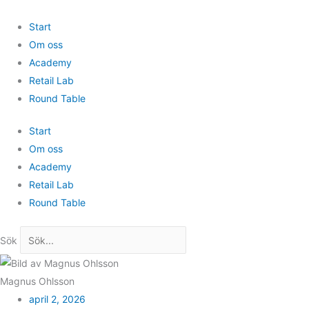
Hoppa
till
Start
innehåll
Om oss
Academy
Retail Lab
Round Table
Start
Om oss
Academy
Retail Lab
Round Table
Sök
Magnus Ohlsson
april 2, 2026