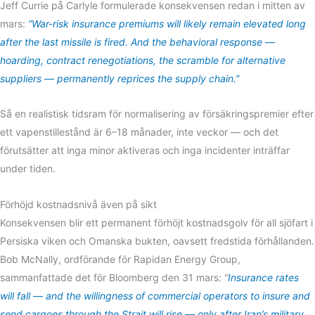
Jeff Currie på Carlyle formulerade konsekvensen redan i mitten av
mars:
”War-risk insurance premiums will likely remain elevated long
after the last missile is fired. And the behavioral response —
hoarding, contract renegotiations, the scramble for alternative
suppliers — permanently reprices the supply chain.”
Så en realistisk tidsram för normalisering av försäkringspremier efter
ett vapenstillestånd är 6–18 månader, inte veckor — och det
förutsätter att inga minor aktiveras och inga incidenter inträffar
under tiden.
Förhöjd kostnadsnivå även på sikt
Konsekvensen blir ett permanent förhöjt kostnadsgolv för all sjöfart i
Persiska viken och Omanska bukten, oavsett fredstida förhållanden.
Bob McNally, ordförande för Rapidan Energy Group,
sammanfattade det för Bloomberg den 31 mars:
”
Insurance rates
will fall — and the willingness of commercial operators to insure and
send cargoes through the Strait will rise — only after Iran’s military