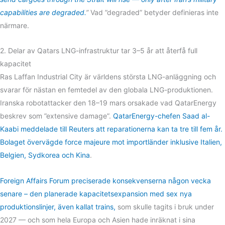
capabilities are degraded.
”
Vad ”degraded” betyder definieras inte
närmare.
2. Delar av Qatars LNG-infrastruktur tar 3–5 år att återfå full
kapacitet
Ras Laffan Industrial City är världens största LNG-anläggning och
svarar för nästan en femtedel av den globala LNG-produktionen.
Iranska robotattacker den 18–19 mars orsakade vad QatarEnergy
beskrev som ”extensive damage”.
QatarEnergy-chefen Saad al-
Kaabi meddelade till Reuters att reparationerna kan ta tre till fem år.
Bolaget övervägde force majeure mot importländer inklusive Italien,
Belgien, Sydkorea och Kina
.
Foreign Affairs Forum preciserade konsekvenserna någon vecka
senare – den planerade kapacitetsexpansion med sex nya
produktionslinjer, även kallat trains,
som skulle tagits i bruk under
2027 — och som hela Europa och Asien hade inräknat i sina