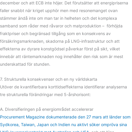
december och att ECB inte höjer. Det förutsätter att energipriserna
faller snabbt när kriget upphör men med resonemanget ovan
stämmer ändå inte om man tar in helheten och det komplexa
samband som råder med råvaror och matproduktion – förhöjda
fraktpriser och begränsad tillgång som en konsekvens av
försäkringsmarknaden, skadorna på LNG-infrastruktur och att
effekterna av dyrare konstgödsel påverkar först på sikt, vilket
innebär att räntemarknaden nog innehåller den risk som är mest
underskattad för stunden.
7. Strukturella konsekvenser och en ny världskarta
Utöver de kvantifierbara korttidseffekterna identifierar analyserna
tre strukturella förändringar med 5-årshorisont:
A. Diversifieringen på energiområdet accelererar
Procurement Magazine dokumenterade den 27 mars att länder som
Sydkorea, Taiwan, Japan och Indien nu aktivt söker ompröva sina