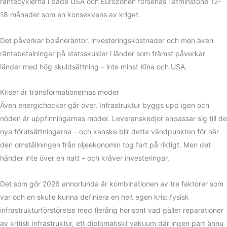
räntecyklerna i både USA och Eurozonen försenas i åtminstone 12-
18 månader som en konsekvens av kriget.
Det påverkar bolåneräntor, investeringskostnader och men även
räntebetalningar på statsskulder i länder som främst påverkar
länder med hög skuldsättning – inte minst Kina och USA.
Kriser är transformationernas moder
Även energichocker går över. Infrastruktur byggs upp igen och
nöden är uppfinningarnas moder. Leveranskedjor anpassar sig till de
nya förutsättningarna – och kanske blir detta vändpunkten för när
den omställningen från oljeekonomin tog fart på riktigt. Men det
händer inte över en natt – och kräver investeringar.
Det som gör 2026 annorlunda är kombinationen av tre faktorer som
var och en skulle kunna definiera en helt egen kris: fysisk
infrastrukturförstörelse med flerårig horisont vad gäller reparationer
av kritisk infrastruktur, ett diplomatiskt vakuum där ingen part ännu