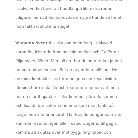
i själva verket tänkt att handla upp lite extra redan
tidigare, men att det behövdes en yttre händelse för att
man faktiskt skulle ta steget.
Vinnarna över tid
– alla kan ta en helg i självvald
karantän, klistrade fram sociala medier och TV för att
följa nyhetsflödet. Men säkert har du som redan jobbat
hemma någon vecka känt en gryende rastlöshet. En
av mina kontakter fick förra helgens hockeyaktiviteter
för sina barn inställda och reagerade genom att meja
ner en stor thujahäck – fler kommer göra detsamma
och fixa de där sakerna hemma som man tänkt på
länge men inte prioriterat. Här kan de pengar som inte
kommer resenäringen eller restaurangerna till gagn,
komma att skjutas över mot bygg, färg, tapet och