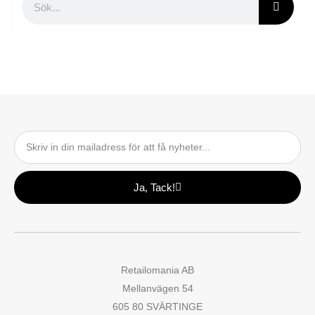
Email
Ja, Tack!
Retailomania AB
Mellanvägen 54
605 80 SVÄRTINGE