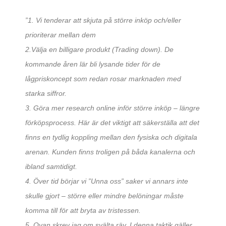
”1. Vi tenderar att skjuta på större inköp och/eller
prioriterar mellan dem
2.Välja en billigare produkt (Trading down). De
kommande åren lär bli lysande tider för de
lågpriskoncept som redan rosar marknaden med
starka siffror.
3. Göra mer research online inför större inköp – längre
förköpsprocess. Här är det viktigt att säkerställa att det
finns en tydlig koppling mellan den fysiska och digitala
arenan. Kunden finns troligen på båda kanalerna och
ibland samtidigt.
4. Över tid börjar vi ”Unna oss” saker vi annars inte
skulle gjort – större eller mindre belöningar måste
komma till för att bryta av tristessen.
5. Ovan skrev jag om svälta räv. I denna taktik gäller