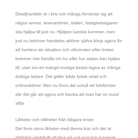
Detaljhandeln är i kris och många förväntar sig att
någon annan, leverantören, staten, fastighetsägaren
ska hjälpa till just nu. Hjälpen kanske kommer, men
just nu behöver handelns aktörer själva börja agera för
att hantera sin situation och utkomsten efter krisen
kommer inte handla om tur eller hur staten kan hjälpa
till, utan om en mängd modiga beslut tagna av många
duktiga ledare. Det gäller både fysisk retail och
onlineaktörer. Men nu finns det också ett tidsfönster
där det går att agera och bevisa att man har en sund
affär.
Likheter och olikheter från tidigare kriser
Det finns stora likheter med denna kris och det är
definitivt värdefullt att läsa på vad som har fungerat