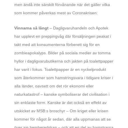
men ändå inte särskilt förvånande när det gäller vilka
som kommer påverkas mest av Coronakrisen:
Vinnarna så långt
– Dagligvaruhandeln och Apotek
har upplevt en preppingvåg där försäljningen peakat i
takt med att konsumenterna förberett sig för en
zombieapokalyps. Bilder på sociala medier av tomma
hyllor i dagligvarubutikerna och jakten på toalettpapper
har varit i fokus. Toalettpapper är en nyckelprodukt
som återkommer som hamstringsvara i tidigare kriser i
alla länder, oavsett om det rör ekonomi eller
naturkatastrof – kanske symboliserar det civilisation i
sin enklaste form. Kanske är det också en effekt av
utskicket av MSB:s broschyr – Om kriget eller krisen
kommer för något år sedan, där alla uppmanas att se
över sin hemberedskap – och att en del av hamstrarna