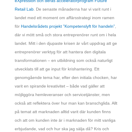
eXpression och deras acceleratorprogram Future
Retail Lab
. De senaste månaderna har vi varit runt i
landet med ett moment om affärsstrategi inom ramen
för
Handelsrådets projekt ”Kompetenslyft för handeln”
,
där vi mött små och stora entreprenörer runt om i hela
landet. Mitt i den djupaste krisen är vårt uppdrag att ge
entreprenörer verktyg för att hantera den digitala
transformationen – en utbildning som också naturligt
utvecklats till att ge input för krishantering. Ett
genomgående tema har, efter den initiala chocken, har
varit en spirande kreativitet – både vad gäller att
möjliggöra hemleveranser och servicetjänster, men
också att reflektera över hur man kan branschglida. Allt
på temat att marknaden alltid varit där kunden finns
och att om kunden inte är i marknaden för mitt vanliga
erbjudande, vad och hur ska jag sälja då? Kris och