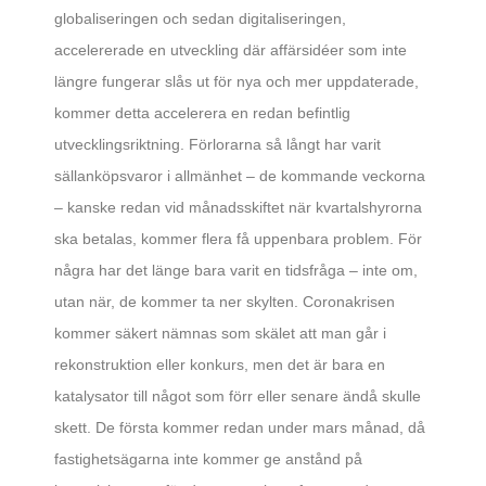
globaliseringen och sedan digitaliseringen,
accelererade en utveckling där affärsidéer som inte
längre fungerar slås ut för nya och mer uppdaterade,
kommer detta accelerera en redan befintlig
utvecklingsriktning. Förlorarna så långt har varit
sällanköpsvaror i allmänhet – de kommande veckorna
– kanske redan vid månadsskiftet när kvartalshyrorna
ska betalas, kommer flera få uppenbara problem. För
några har det länge bara varit en tidsfråga – inte om,
utan när, de kommer ta ner skylten. Coronakrisen
kommer säkert nämnas som skälet att man går i
rekonstruktion eller konkurs, men det är bara en
katalysator till något som förr eller senare ändå skulle
skett. De första kommer redan under mars månad, då
fastighetsägarna inte kommer ge anstånd på