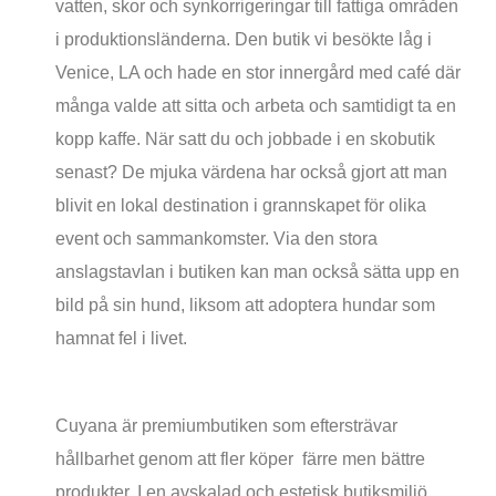
vatten, skor och synkorrigeringar till fattiga områden
i produktionsländerna. Den butik vi besökte låg i
Venice, LA och hade en stor innergård med café där
många valde att sitta och arbeta och samtidigt ta en
kopp kaffe. När satt du och jobbade i en skobutik
senast? De mjuka värdena har också gjort att man
blivit en lokal destination i grannskapet för olika
event och sammankomster. Via den stora
anslagstavlan i butiken kan man också sätta upp en
bild på sin hund, liksom att adoptera hundar som
hamnat fel i livet.
Cuyana är premiumbutiken som eftersträvar
hållbarhet genom att fler köper färre men bättre
produkter. I en avskalad och estetisk butiksmiljö