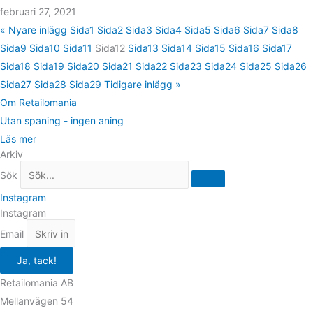
februari 27, 2021
« Nyare inlägg
Sida
1
Sida
2
Sida
3
Sida
4
Sida
5
Sida
6
Sida
7
Sida
8
Sida
9
Sida
10
Sida
11
Sida
12
Sida
13
Sida
14
Sida
15
Sida
16
Sida
17
Sida
18
Sida
19
Sida
20
Sida
21
Sida
22
Sida
23
Sida
24
Sida
25
Sida
26
Sida
27
Sida
28
Sida
29
Tidigare inlägg »
Om Retailomania
Utan spaning - ingen aning
Läs mer
Arkiv
Sök
Instagram
Instagram
Email
Ja, tack!
Retailomania AB
Mellanvägen 54