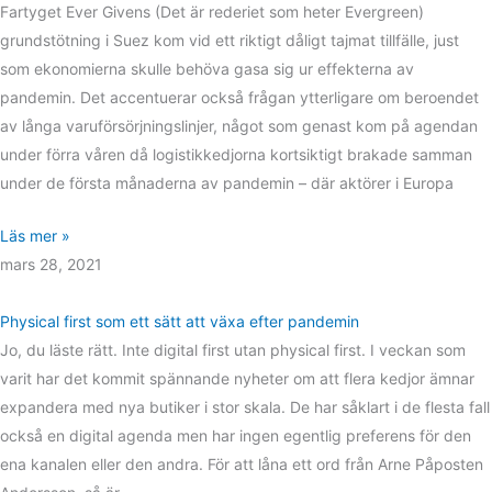
Fartyget Ever Givens (Det är rederiet som heter Evergreen)
grundstötning i Suez kom vid ett riktigt dåligt tajmat tillfälle, just
som ekonomierna skulle behöva gasa sig ur effekterna av
pandemin. Det accentuerar också frågan ytterligare om beroendet
av långa varuförsörjningslinjer, något som genast kom på agendan
under förra våren då logistikkedjorna kortsiktigt brakade samman
under de första månaderna av pandemin – där aktörer i Europa
Läs mer »
mars 28, 2021
Physical first som ett sätt att växa efter pandemin
Jo, du läste rätt. Inte digital first utan physical first. I veckan som
varit har det kommit spännande nyheter om att flera kedjor ämnar
expandera med nya butiker i stor skala. De har såklart i de flesta fall
också en digital agenda men har ingen egentlig preferens för den
ena kanalen eller den andra. För att låna ett ord från Arne Påposten