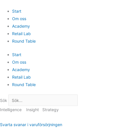
Hoppa
till
Start
innehåll
Om oss
Academy
Retail Lab
Round Table
Start
Om oss
Academy
Retail Lab
Round Table
Sök
Intelligence
Insight
Strategy
Svarta svanar i varuförsörjningen