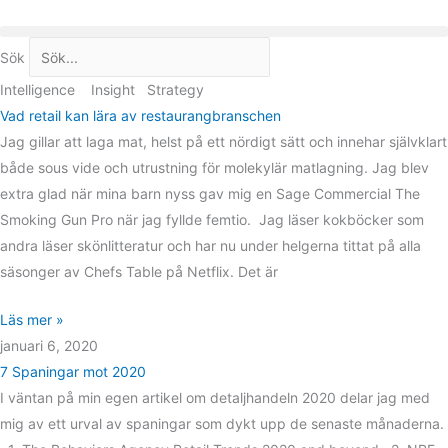
Hoppa
till
Sök
innehåll
Intelligence
Insight
Strategy
Vad retail kan lära av restaurangbranschen
Jag gillar att laga mat, helst på ett nördigt sätt och innehar självklart
både sous vide och utrustning för molekylär matlagning. Jag blev
extra glad när mina barn nyss gav mig en Sage Commercial The
Smoking Gun Pro när jag fyllde femtio. Jag läser kokböcker som
andra läser skönlitteratur och har nu under helgerna tittat på alla
säsonger av Chefs Table på Netflix. Det är
Läs mer »
januari 6, 2020
7 Spaningar mot 2020
I väntan på min egen artikel om detaljhandeln 2020 delar jag med
mig av ett urval av spaningar som dykt upp de senaste månaderna.