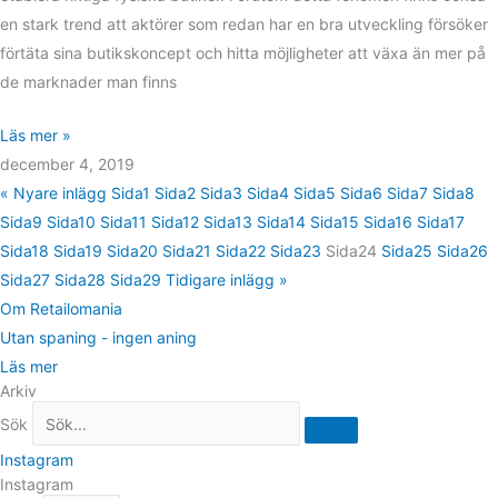
en stark trend att aktörer som redan har en bra utveckling försöker
förtäta sina butikskoncept och hitta möjligheter att växa än mer på
de marknader man finns
Läs mer »
december 4, 2019
« Nyare inlägg
Sida
1
Sida
2
Sida
3
Sida
4
Sida
5
Sida
6
Sida
7
Sida
8
Sida
9
Sida
10
Sida
11
Sida
12
Sida
13
Sida
14
Sida
15
Sida
16
Sida
17
Sida
18
Sida
19
Sida
20
Sida
21
Sida
22
Sida
23
Sida
24
Sida
25
Sida
26
Sida
27
Sida
28
Sida
29
Tidigare inlägg »
Om Retailomania
Utan spaning - ingen aning
Läs mer
Arkiv
Sök
Instagram
Instagram