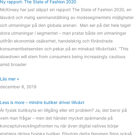
Ny rapport: The State of Fashion 2020
McKinsey har just släppt sin rapport The State of Fashion 2020, en
läsvärd och matig sammanställning av modesegmentets möjligheter
och utmaningar på den globala arenan. Man ser på det hela taget
stora utmaningar i segmentet – man pratar både om utmaningar
utifrån ekonomisk osäkerhet, handelskrig och förändrade
konsumentbeteenden och pekar på en minskad tillväxttakt. ”This
slowdown will stem from consumers being increasingly cautious
amid broader
Läs mer »
december 8, 2019
Less is more – mindre butiker driver tillväxt
Är fysisk butiksyta en tillgång eller ett problem? Ja, det beror på
vem man frågar – men det händer mycket spännande på
konceptutvecklingsfronten nu när även digital natives börjar
etablera riktiga fysiska butiker. Förutom detta fenomen finns också