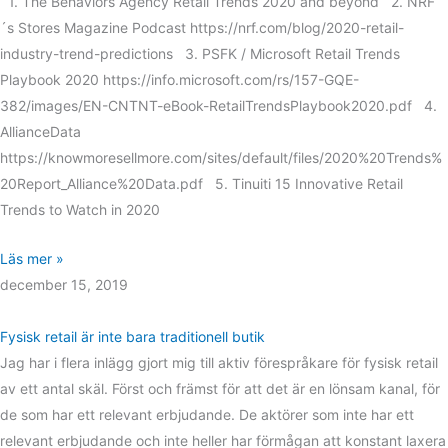
1. The Behaviors Agency Retail Trends 2020 and beyond 2. NRF
´s Stores Magazine Podcast https://nrf.com/blog/2020-retail-
industry-trend-predictions 3. PSFK / Microsoft Retail Trends
Playbook 2020 https://info.microsoft.com/rs/157-GQE-
382/images/EN-CNTNT-eBook-RetailTrendsPlaybook2020.pdf 4.
AllianceData
https://knowmoresellmore.com/sites/default/files/2020%20Trends%
20Report_Alliance%20Data.pdf 5. Tinuiti 15 Innovative Retail
Trends to Watch in 2020
Läs mer »
december 15, 2019
Fysisk retail är inte bara traditionell butik
Jag har i flera inlägg gjort mig till aktiv förespråkare för fysisk retail
av ett antal skäl. Först och främst för att det är en lönsam kanal, för
de som har ett relevant erbjudande. De aktörer som inte har ett
relevant erbjudande och inte heller har förmågan att konstant laxera